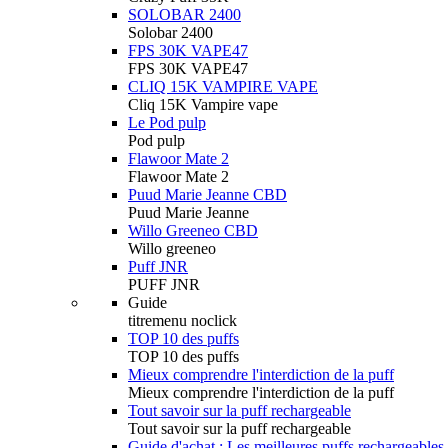
SOLOBAR 2400
Solobar 2400
FPS 30K VAPE47
FPS 30K VAPE47
CLIQ 15K VAMPIRE VAPE
Cliq 15K Vampire vape
Le Pod pulp
Pod pulp
Flawoor Mate 2
Flawoor Mate 2
Puud Marie Jeanne CBD
Puud Marie Jeanne
Willo Greeneo CBD
Willo greeneo
Puff JNR
PUFF JNR
Guide
titremenu noclick
TOP 10 des puffs
TOP 10 des puffs
Mieux comprendre l'interdiction de la puff
Mieux comprendre l'interdiction de la puff
Tout savoir sur la puff rechargeable
Tout savoir sur la puff rechargeable
Guide d'achat : Les meilleures puffs rechargeables