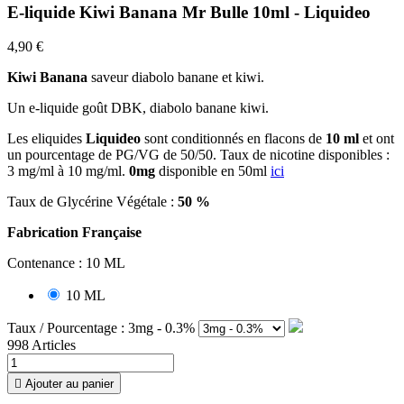
E-liquide Kiwi Banana Mr Bulle 10ml - Liquideo
4,90 €
Kiwi Banana
saveur diabolo banane et kiwi.
Un e-liquide goût DBK, diabolo banane kiwi.
Les
eliquides
Liquideo
sont conditionnés en flacons de
10 ml
et ont
un pourcentage de PG/VG de 50/50. Taux de nicotine disponibles :
3 mg/ml à 10 mg/ml.
0mg
disponible en 50ml
ici
Taux de Glycérine Végétale :
50 %
Fabrication Française
Contenance : 10 ML
10 ML
Taux / Pourcentage : 3mg - 0.3%
998 Articles

Ajouter au panier