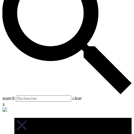
search
clear
x