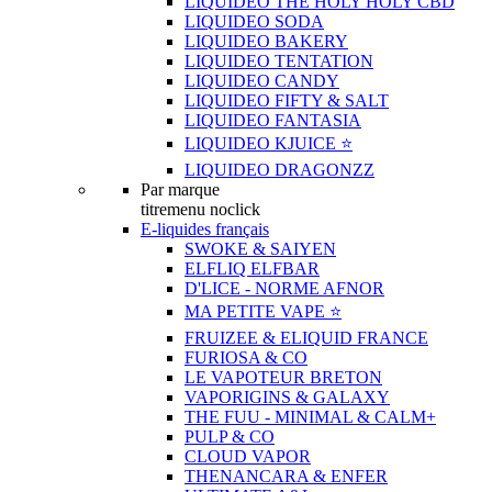
LIQUIDEO THE HOLY HOLY CBD
LIQUIDEO SODA
LIQUIDEO BAKERY
LIQUIDEO TENTATION
LIQUIDEO CANDY
LIQUIDEO FIFTY & SALT
LIQUIDEO FANTASIA
LIQUIDEO KJUICE ⭐️
LIQUIDEO DRAGONZZ
Par marque
titremenu noclick
E-liquides français
SWOKE & SAIYEN
ELFLIQ ELFBAR
D'LICE - NORME AFNOR
MA PETITE VAPE ⭐️
FRUIZEE & ELIQUID FRANCE
FURIOSA & CO
LE VAPOTEUR BRETON
VAPORIGINS & GALAXY
THE FUU - MINIMAL & CALM+
PULP & CO
CLOUD VAPOR
THENANCARA & ENFER