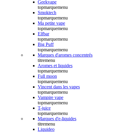
Geekvape
topmarquemenu
Smoktech
topmarquemenu
Ma petite vape
topmarquemenu
Elfbar
topmarquemenu
Big Puff
topmarquemenu
Marques d'aromes concentrés
titremenu
Aromes et liquides
topmarquemenu
Full moon
topmarquemenu
Vincent dans les vapes
topmarquemenu
Vampire vape
topmarquemenu
T-juice
topmarquemenu
Marques d'e-liquides
titremenu
Liquideo