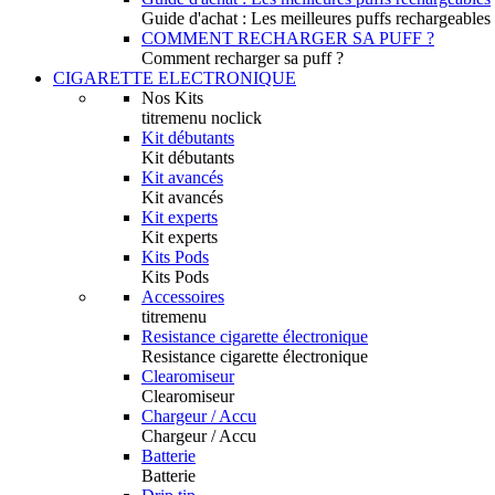
Guide d'achat : Les meilleures puffs rechargeables
COMMENT RECHARGER SA PUFF ?
Comment recharger sa puff ?
CIGARETTE ELECTRONIQUE
Nos Kits
titremenu noclick
Kit débutants
Kit débutants
Kit avancés
Kit avancés
Kit experts
Kit experts
Kits Pods
Kits Pods
Accessoires
titremenu
Resistance cigarette électronique
Resistance cigarette électronique
Clearomiseur
Clearomiseur
Chargeur / Accu
Chargeur / Accu
Batterie
Batterie