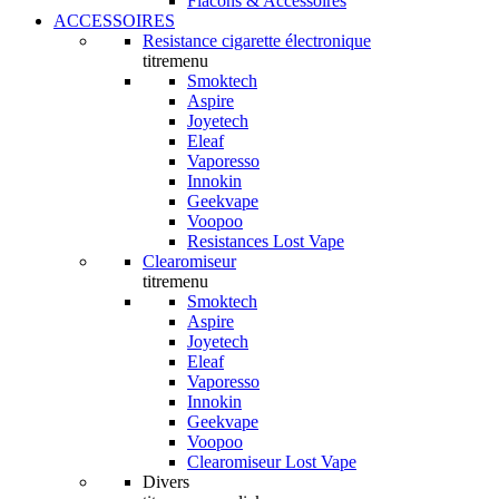
Flacons & Accessoires
ACCESSOIRES
Resistance cigarette électronique
titremenu
Smoktech
Aspire
Joyetech
Eleaf
Vaporesso
Innokin
Geekvape
Voopoo
Resistances Lost Vape
Clearomiseur
titremenu
Smoktech
Aspire
Joyetech
Eleaf
Vaporesso
Innokin
Geekvape
Voopoo
Clearomiseur Lost Vape
Divers