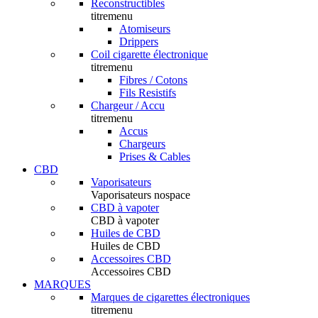
Reconstructibles
titremenu
Atomiseurs
Drippers
Coil cigarette électronique
titremenu
Fibres / Cotons
Fils Resistifs
Chargeur / Accu
titremenu
Accus
Chargeurs
Prises & Cables
CBD
Vaporisateurs
Vaporisateurs nospace
CBD à vapoter
CBD à vapoter
Huiles de CBD
Huiles de CBD
Accessoires CBD
Accessoires CBD
MARQUES
Marques de cigarettes électroniques
titremenu