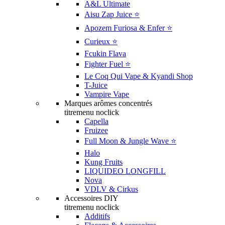
A&L Ultimate
Aisu Zap Juice ⭐️
Apozem Furiosa & Enfer ⭐️
Curieux ⭐️
Fcukin Flava
Fighter Fuel ⭐️
Le Coq Qui Vape & Kyandi Shop
T-Juice
Vampire Vape
Marques arômes concentrés
titremenu noclick
Capella
Fruizee
Full Moon & Jungle Wave ⭐️
Halo
Kung Fruits
LIQUIDEO LONGFILL
Nova
VDLV & Cirkus
Accessoires DIY
titremenu noclick
Additifs