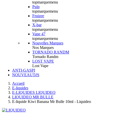
topmarquemenu
Pulp
topmarquemenu
Fruizee
topmarquemenu
X-bar
topmarquemenu
Vape 47
topmarquemenu
Nouvelles Marques
Nos Marques
TORNADO RANDM
Tornado Randm
LOST VAPE
Lost Vape
ANTI-GASPI
NOUVEAUTéS
Accueil
E-liquides
E-LIQUIDES LIQUIDEO
LIQUIDEO MR BULLE
E-liquide Kiwi Banana Mr Bulle 10ml - Liquideo