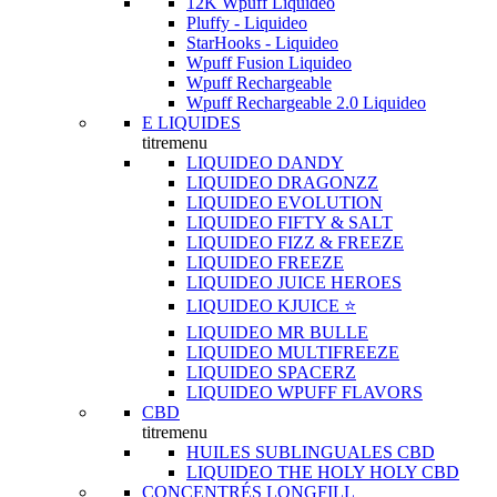
12K Wpuff Liquideo
Pluffy - Liquideo
StarHooks - Liquideo
Wpuff Fusion Liquideo
Wpuff Rechargeable
Wpuff Rechargeable 2.0 Liquideo
E LIQUIDES
titremenu
LIQUIDEO DANDY
LIQUIDEO DRAGONZZ
LIQUIDEO EVOLUTION
LIQUIDEO FIFTY & SALT
LIQUIDEO FIZZ & FREEZE
LIQUIDEO FREEZE
LIQUIDEO JUICE HEROES
LIQUIDEO KJUICE ⭐️
LIQUIDEO MR BULLE
LIQUIDEO MULTIFREEZE
LIQUIDEO SPACERZ
LIQUIDEO WPUFF FLAVORS
CBD
titremenu
HUILES SUBLINGUALES CBD
LIQUIDEO THE HOLY HOLY CBD
CONCENTRÉS LONGFILL