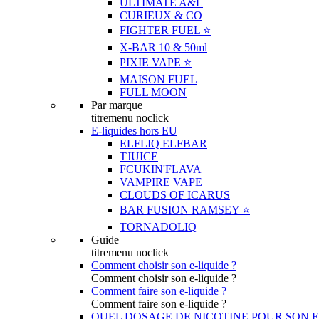
ULTIMATE A&L
CURIEUX & CO
FIGHTER FUEL ⭐️
X-BAR 10 & 50ml
PIXIE VAPE ⭐️
MAISON FUEL
FULL MOON
Par marque
titremenu noclick
E-liquides hors EU
ELFLIQ ELFBAR
TJUICE
FCUKIN'FLAVA
VAMPIRE VAPE
CLOUDS OF ICARUS
BAR FUSION RAMSEY ⭐️
TORNADOLIQ
Guide
titremenu noclick
Comment choisir son e-liquide ?
Comment choisir son e-liquide ?
Comment faire son e-liquide ?
Comment faire son e-liquide ?
QUEL DOSAGE DE NICOTINE POUR SON E