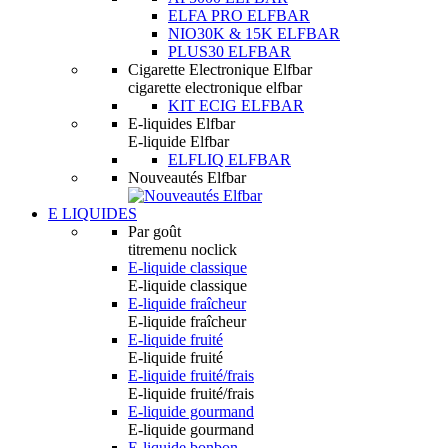
ELFA PRO ELFBAR
NIO30K & 15K ELFBAR
PLUS30 ELFBAR
Cigarette Electronique Elfbar
cigarette electronique elfbar
KIT ECIG ELFBAR
E-liquides Elfbar
E-liquide Elfbar
ELFLIQ ELFBAR
Nouveautés Elfbar
E LIQUIDES
Par goût
titremenu noclick
E-liquide classique
E-liquide classique
E-liquide fraîcheur
E-liquide fraîcheur
E-liquide fruité
E-liquide fruité
E-liquide fruité/frais
E-liquide fruité/frais
E-liquide gourmand
E-liquide gourmand
E-liquide bonbon