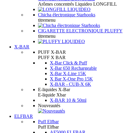
Arômes concentrés Liquideo LONGFILL
Chicha électronique Starhooks
titremenu
CIGARETTE ELECTRONIQUE PLUFFY
titremenu
X-BAR
PUFF X-BAR
PUFF X BAR
X-Bar Click & Puff
X-Bar 650 Rechargeable
X-Bar X-Line 15K
X Bar X-One Pro 15K
X-BAR - CUB-X 6K
E-liquides X-Bar
E-liquide Xbar
X-BAR 10 & 50ml
Nouveautés
ELFBAR
Puff Elfbar
Puff Elfbar
AF5000 ELFBAR