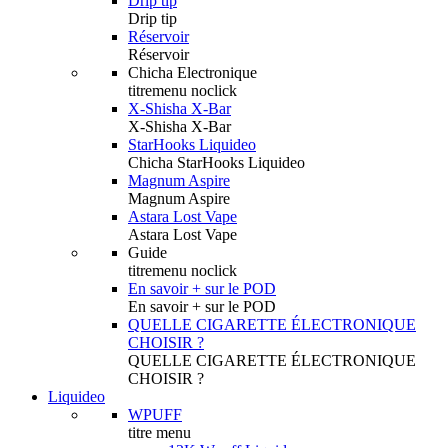
Drip tip
Drip tip
Réservoir
Réservoir
Chicha Electronique
titremenu noclick
X-Shisha X-Bar
X-Shisha X-Bar
StarHooks Liquideo
Chicha StarHooks Liquideo
Magnum Aspire
Magnum Aspire
Astara Lost Vape
Astara Lost Vape
Guide
titremenu noclick
En savoir + sur le POD
En savoir + sur le POD
QUELLE CIGARETTE ÉLECTRONIQUE
CHOISIR ?
QUELLE CIGARETTE ÉLECTRONIQUE
CHOISIR ?
Liquideo
WPUFF
titre menu