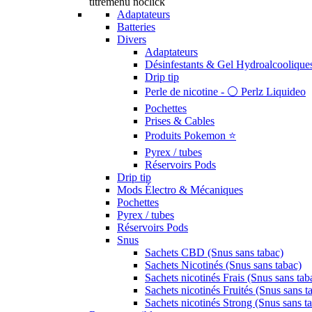
titremenu noclick
Adaptateurs
Batteries
Divers
Adaptateurs
Désinfestants & Gel Hydroalcoolique
Drip tip
Perle de nicotine - ⚪️ Perlz Liquideo
Pochettes
Prises & Cables
Produits Pokemon ⭐️
Pyrex / tubes
Réservoirs Pods
Drip tip
Mods Électro & Mécaniques
Pochettes
Pyrex / tubes
Réservoirs Pods
Snus
Sachets CBD (Snus sans tabac)
Sachets Nicotinés (Snus sans tabac)
Sachets nicotinés Frais (Snus sans tab
Sachets nicotinés Fruités (Snus sans t
Sachets nicotinés Strong (Snus sans t