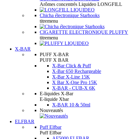
Arômes concentrés Liquideo LONGFILL
Chicha électronique Starhooks
titremenu
CIGARETTE ELECTRONIQUE PLUFFY
titremenu
X-BAR
PUFF X-BAR
PUFF X BAR
X-Bar Click & Puff
X-Bar 650 Rechargeable
X-Bar X-Line 15K
X Bar X-One Pro 15K
X-BAR - CUB-X 6K
E-liquides X-Bar
E-liquide Xbar
X-BAR 10 & 50ml
Nouveautés
ELFBAR
Puff Elfbar
Puff Elfbar
AF5000 ELFBAR