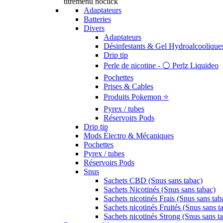
titremenu noclick
Adaptateurs
Batteries
Divers
Adaptateurs
Désinfestants & Gel Hydroalcoolique
Drip tip
Perle de nicotine - ⚪️ Perlz Liquideo
Pochettes
Prises & Cables
Produits Pokemon ⭐️
Pyrex / tubes
Réservoirs Pods
Drip tip
Mods Électro & Mécaniques
Pochettes
Pyrex / tubes
Réservoirs Pods
Snus
Sachets CBD (Snus sans tabac)
Sachets Nicotinés (Snus sans tabac)
Sachets nicotinés Frais (Snus sans tab
Sachets nicotinés Fruités (Snus sans t
Sachets nicotinés Strong (Snus sans t