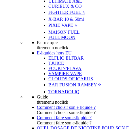
ULTIMATE A&L
CURIEUX & CO
FIGHTER FUEL ⭐️
X-BAR 10 & 50ml
PIXIE VAPE ⭐️
MAISON FUEL
FULL MOON
Par marque
titremenu noclick
E-liquides hors EU
ELFLIQ ELFBAR
TJUICE
FCUKIN'FLAVA
VAMPIRE VAPE
CLOUDS OF ICARUS
BAR FUSION RAMSEY ⭐️
TORNADOLIQ
Guide
titremenu noclick
Comment choisir son e-liquide ?
Comment choisir son e-liquide ?
Comment faire son e-liquide ?
Comment faire son e-liquide ?
QUEL DOSAGE DE NICOTINE POUR SON E