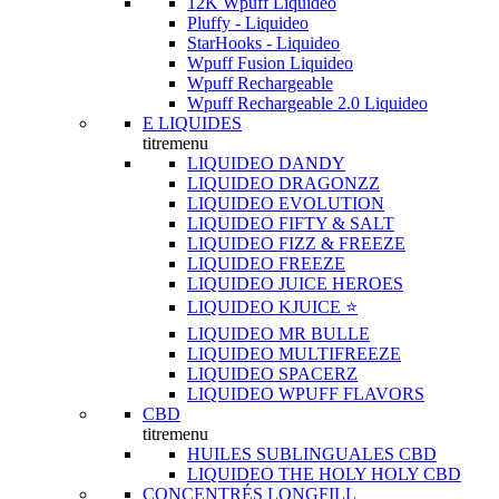
12K Wpuff Liquideo
Pluffy - Liquideo
StarHooks - Liquideo
Wpuff Fusion Liquideo
Wpuff Rechargeable
Wpuff Rechargeable 2.0 Liquideo
E LIQUIDES
titremenu
LIQUIDEO DANDY
LIQUIDEO DRAGONZZ
LIQUIDEO EVOLUTION
LIQUIDEO FIFTY & SALT
LIQUIDEO FIZZ & FREEZE
LIQUIDEO FREEZE
LIQUIDEO JUICE HEROES
LIQUIDEO KJUICE ⭐️
LIQUIDEO MR BULLE
LIQUIDEO MULTIFREEZE
LIQUIDEO SPACERZ
LIQUIDEO WPUFF FLAVORS
CBD
titremenu
HUILES SUBLINGUALES CBD
LIQUIDEO THE HOLY HOLY CBD
CONCENTRÉS LONGFILL