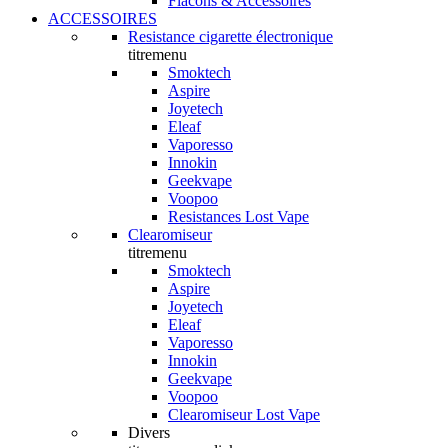
Flacons & Accessoires
ACCESSOIRES
Resistance cigarette électronique
titremenu
Smoktech
Aspire
Joyetech
Eleaf
Vaporesso
Innokin
Geekvape
Voopoo
Resistances Lost Vape
Clearomiseur
titremenu
Smoktech
Aspire
Joyetech
Eleaf
Vaporesso
Innokin
Geekvape
Voopoo
Clearomiseur Lost Vape
Divers