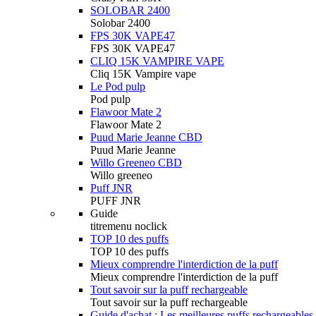
SOLOBAR 2400
Solobar 2400
FPS 30K VAPE47
FPS 30K VAPE47
CLIQ 15K VAMPIRE VAPE
Cliq 15K Vampire vape
Le Pod pulp
Pod pulp
Flawoor Mate 2
Flawoor Mate 2
Puud Marie Jeanne CBD
Puud Marie Jeanne
Willo Greeneo CBD
Willo greeneo
Puff JNR
PUFF JNR
Guide
titremenu noclick
TOP 10 des puffs
TOP 10 des puffs
Mieux comprendre l'interdiction de la puff
Mieux comprendre l'interdiction de la puff
Tout savoir sur la puff rechargeable
Tout savoir sur la puff rechargeable
Guide d'achat : Les meilleures puffs rechargeables