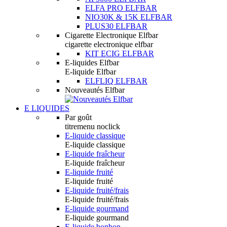
ELFA PRO ELFBAR
NIO30K & 15K ELFBAR
PLUS30 ELFBAR
Cigarette Electronique Elfbar
cigarette electronique elfbar
KIT ECIG ELFBAR
E-liquides Elfbar
E-liquide Elfbar
ELFLIQ ELFBAR
Nouveautés Elfbar
E LIQUIDES
Par goût
titremenu noclick
E-liquide classique
E-liquide classique
E-liquide fraîcheur
E-liquide fraîcheur
E-liquide fruité
E-liquide fruité
E-liquide fruité/frais
E-liquide fruité/frais
E-liquide gourmand
E-liquide gourmand
E-liquide bonbon