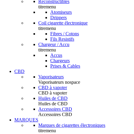
Reconstructibles
titremenu
Atomiseurs
Drippers
Coil cigarette électronique
titremenu
Fibres / Cotons
Fils Resistifs
Chargeur / Accu
titremenu
Accus
Chargeurs
Prises & Cables
CBD
Vaporisateurs
Vaporisateurs nospace
CBD à vapoter
CBD à vapoter
Huiles de CBD
Huiles de CBD
Accessoires CBD
Accessoires CBD
MARQUES
Marques de cigarettes électroniques
titremenu