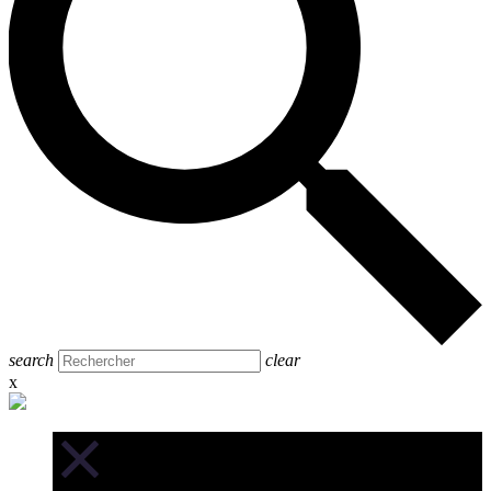
search
clear
x