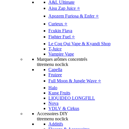
A&L Ultimate
Aisu Zap Juice ⭐️
Apozem Furiosa & Enfer ⭐️
Curieux ⭐️
Fcukin Flava
Fighter Fuel ⭐️
Le Coq Qui Vape & Kyandi Shop
T-Juice
Vampire Vape
Marques arômes concentrés
titremenu noclick
Capella
Fruizee
Full Moon & Jungle Wave ⭐️
Halo
Kung Fruits
LIQUIDEO LONGFILL
Nova
VDLV & Cirkus
Accessoires DIY
titremenu noclick
Additifs