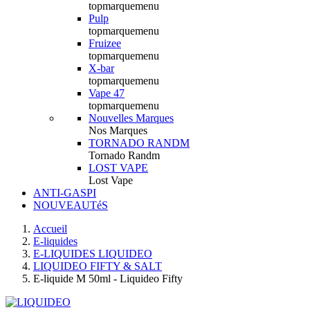
topmarquemenu
Pulp
topmarquemenu
Fruizee
topmarquemenu
X-bar
topmarquemenu
Vape 47
topmarquemenu
Nouvelles Marques
Nos Marques
TORNADO RANDM
Tornado Randm
LOST VAPE
Lost Vape
ANTI-GASPI
NOUVEAUTéS
Accueil
E-liquides
E-LIQUIDES LIQUIDEO
LIQUIDEO FIFTY & SALT
E-liquide M 50ml - Liquideo Fifty