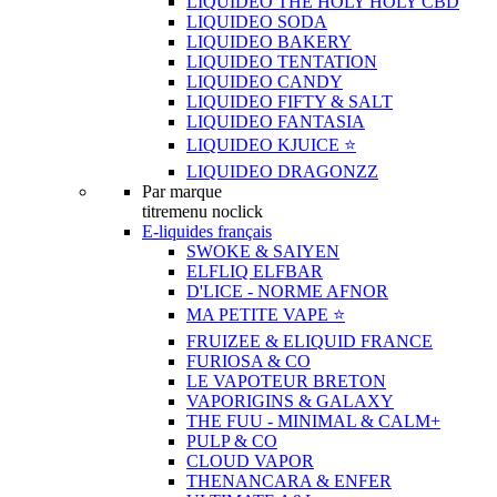
LIQUIDEO THE HOLY HOLY CBD
LIQUIDEO SODA
LIQUIDEO BAKERY
LIQUIDEO TENTATION
LIQUIDEO CANDY
LIQUIDEO FIFTY & SALT
LIQUIDEO FANTASIA
LIQUIDEO KJUICE ⭐️
LIQUIDEO DRAGONZZ
Par marque
titremenu noclick
E-liquides français
SWOKE & SAIYEN
ELFLIQ ELFBAR
D'LICE - NORME AFNOR
MA PETITE VAPE ⭐️
FRUIZEE & ELIQUID FRANCE
FURIOSA & CO
LE VAPOTEUR BRETON
VAPORIGINS & GALAXY
THE FUU - MINIMAL & CALM+
PULP & CO
CLOUD VAPOR
THENANCARA & ENFER