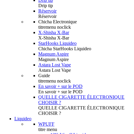
Drip tip
Drip tip
Réservoir
Réservoir
Chicha Electronique
titremenu noclick
X-Shisha X-Bar
X-Shisha X-Bar
StarHooks Liquideo
Chicha StarHooks Liquideo
Magnum Aspire
Magnum Aspire
Astara Lost Vape
Astara Lost Vape
Guide
titremenu noclick
En savoir + sur le POD
En savoir + sur le POD
QUELLE CIGARETTE ÉLECTRONIQUE
CHOISIR ?
QUELLE CIGARETTE ÉLECTRONIQUE
CHOISIR ?
Liquideo
WPUFF
titre menu