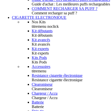
Guide d'achat : Les meilleures puffs rechargeables
COMMENT RECHARGER SA PUFF ?
Comment recharger sa puff ?
CIGARETTE ELECTRONIQUE
Nos Kits
titremenu noclick
Kit débutants
Kit débutants
Kit avancés
Kit avancés
Kit experts
Kit experts
Kits Pods
Kits Pods
Accessoires
titremenu
Resistance cigarette électronique
Resistance cigarette électronique
Clearomiseur
Clearomiseur
Chargeur / Accu
Chargeur / Accu
Batterie
Batterie