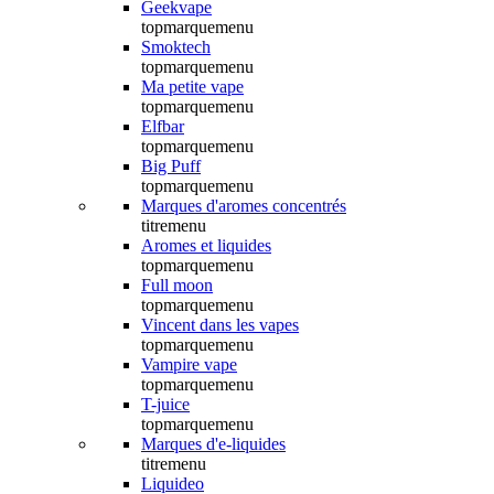
Geekvape
topmarquemenu
Smoktech
topmarquemenu
Ma petite vape
topmarquemenu
Elfbar
topmarquemenu
Big Puff
topmarquemenu
Marques d'aromes concentrés
titremenu
Aromes et liquides
topmarquemenu
Full moon
topmarquemenu
Vincent dans les vapes
topmarquemenu
Vampire vape
topmarquemenu
T-juice
topmarquemenu
Marques d'e-liquides
titremenu
Liquideo