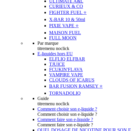
ULTIMATE A&L
CURIEUX & CO
FIGHTER FUEL ⭐️
X-BAR 10 & 50ml
PIXIE VAPE ⭐️
MAISON FUEL
FULL MOON
Par marque
titremenu noclick
E-liquides hors EU
ELFLIQ ELFBAR
TJUICE
FCUKIN'FLAVA
VAMPIRE VAPE
CLOUDS OF ICARUS
BAR FUSION RAMSEY ⭐️
TORNADOLIQ
Guide
titremenu noclick
Comment choisir son e-liquide ?
Comment choisir son e-liquide ?
Comment faire son e-liquide ?
Comment faire son e-liquide ?
QUEL DOSAGE DE NICOTINE POUR SON E