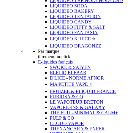
LIQUIDEO THE HOLY HOLY CBD
LIQUIDEO SODA
LIQUIDEO BAKERY
LIQUIDEO TENTATION
LIQUIDEO CANDY
LIQUIDEO FIFTY & SALT
LIQUIDEO FANTASIA
LIQUIDEO KJUICE ⭐️
LIQUIDEO DRAGONZZ
Par marque
titremenu noclick
E-liquides français
SWOKE & SAIYEN
ELFLIQ ELFBAR
D'LICE - NORME AFNOR
MA PETITE VAPE ⭐️
FRUIZEE & ELIQUID FRANCE
FURIOSA & CO
LE VAPOTEUR BRETON
VAPORIGINS & GALAXY
THE FUU - MINIMAL & CALM+
PULP & CO
CLOUD VAPOR
THENANCARA & ENFER