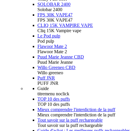
SOLOBAR 2400
Solobar 2400
FPS 30K VAPE47
FPS 30K VAPE47
CLIQ 15K VAMPIRE VAPE
Cliq 15K Vampire vape
Le Pod pulp
Pod pulp
Flawoor Mate 2
Flawoor Mate 2
Puud Marie Jeanne CBD
Puud Marie Jeanne
Willo Greeneo CBD
Willo greeneo
Puff JNR
PUFF JNR
Guide
titremenu noclick
TOP 10 des puffs
TOP 10 des puffs
Mieux comprendre l'interdiction de la puff
Mieux comprendre l'interdiction de la puff
Tout savoir sur la puff rechargeable
Tout savoir sur la puff rechargeable
Guide d'achat : Les meilleures puffs rechargeables