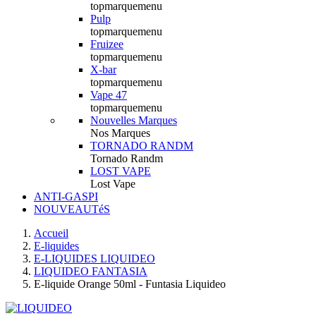
topmarquemenu
Pulp
topmarquemenu
Fruizee
topmarquemenu
X-bar
topmarquemenu
Vape 47
topmarquemenu
Nouvelles Marques
Nos Marques
TORNADO RANDM
Tornado Randm
LOST VAPE
Lost Vape
ANTI-GASPI
NOUVEAUTéS
Accueil
E-liquides
E-LIQUIDES LIQUIDEO
LIQUIDEO FANTASIA
E-liquide Orange 50ml - Funtasia Liquideo