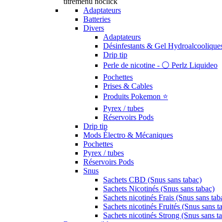
titremenu noclick
Adaptateurs
Batteries
Divers
Adaptateurs
Désinfestants & Gel Hydroalcoolique
Drip tip
Perle de nicotine - ⚪️ Perlz Liquideo
Pochettes
Prises & Cables
Produits Pokemon ⭐️
Pyrex / tubes
Réservoirs Pods
Drip tip
Mods Électro & Mécaniques
Pochettes
Pyrex / tubes
Réservoirs Pods
Snus
Sachets CBD (Snus sans tabac)
Sachets Nicotinés (Snus sans tabac)
Sachets nicotinés Frais (Snus sans tab
Sachets nicotinés Fruités (Snus sans t
Sachets nicotinés Strong (Snus sans t