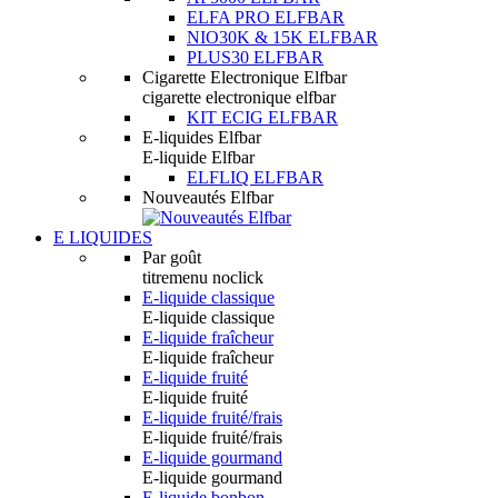
ELFA PRO ELFBAR
NIO30K & 15K ELFBAR
PLUS30 ELFBAR
Cigarette Electronique Elfbar
cigarette electronique elfbar
KIT ECIG ELFBAR
E-liquides Elfbar
E-liquide Elfbar
ELFLIQ ELFBAR
Nouveautés Elfbar
E LIQUIDES
Par goût
titremenu noclick
E-liquide classique
E-liquide classique
E-liquide fraîcheur
E-liquide fraîcheur
E-liquide fruité
E-liquide fruité
E-liquide fruité/frais
E-liquide fruité/frais
E-liquide gourmand
E-liquide gourmand
E-liquide bonbon