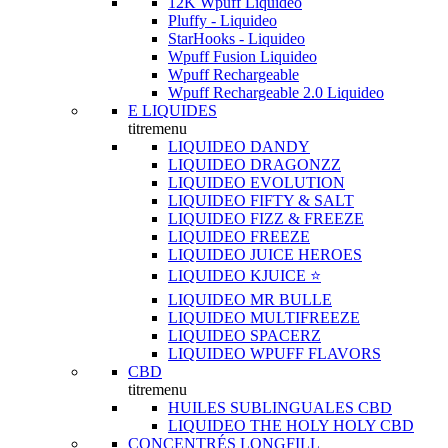
12K Wpuff Liquideo
Pluffy - Liquideo
StarHooks - Liquideo
Wpuff Fusion Liquideo
Wpuff Rechargeable
Wpuff Rechargeable 2.0 Liquideo
E LIQUIDES
titremenu
LIQUIDEO DANDY
LIQUIDEO DRAGONZZ
LIQUIDEO EVOLUTION
LIQUIDEO FIFTY & SALT
LIQUIDEO FIZZ & FREEZE
LIQUIDEO FREEZE
LIQUIDEO JUICE HEROES
LIQUIDEO KJUICE ⭐️
LIQUIDEO MR BULLE
LIQUIDEO MULTIFREEZE
LIQUIDEO SPACERZ
LIQUIDEO WPUFF FLAVORS
CBD
titremenu
HUILES SUBLINGUALES CBD
LIQUIDEO THE HOLY HOLY CBD
CONCENTRÉS LONGFILL