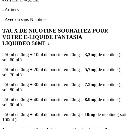
- Arômes
- Avec ou sans Nicotine
TAUX DE NICOTINE SOUHAITEZ POUR
VOTRE E-LIQUIDE FANTASIA
LIQUIDEO 50ML :
- 50ml en 0mg
+
10ml de booster en 20mg =
3,3mg
de nicotine (
soit 60ml )
- 50ml en 0mg
+
20ml de booster en 20mg =
5,7mg
de nicotine (
soit 70ml )
- 50ml en 0mg
+
30ml de booster en 20mg =
7.5mg
de nicotine (
soit 80ml )
- 50ml en 0mg
+
40ml de booster en 20mg =
8.9mg
de nicotine (
soit 90ml )
- 50ml en 0mg
+
50ml de booster en 20mg =
10mg
de nicotine ( soit
100ml )