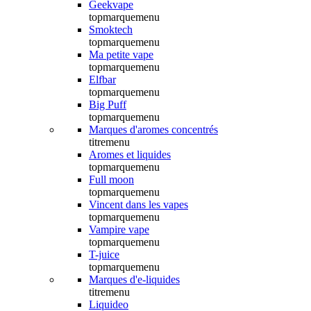
Geekvape
topmarquemenu
Smoktech
topmarquemenu
Ma petite vape
topmarquemenu
Elfbar
topmarquemenu
Big Puff
topmarquemenu
Marques d'aromes concentrés
titremenu
Aromes et liquides
topmarquemenu
Full moon
topmarquemenu
Vincent dans les vapes
topmarquemenu
Vampire vape
topmarquemenu
T-juice
topmarquemenu
Marques d'e-liquides
titremenu
Liquideo