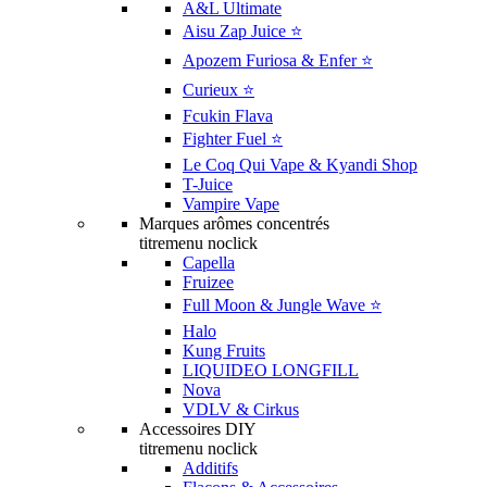
A&L Ultimate
Aisu Zap Juice ⭐️
Apozem Furiosa & Enfer ⭐️
Curieux ⭐️
Fcukin Flava
Fighter Fuel ⭐️
Le Coq Qui Vape & Kyandi Shop
T-Juice
Vampire Vape
Marques arômes concentrés
titremenu noclick
Capella
Fruizee
Full Moon & Jungle Wave ⭐️
Halo
Kung Fruits
LIQUIDEO LONGFILL
Nova
VDLV & Cirkus
Accessoires DIY
titremenu noclick
Additifs