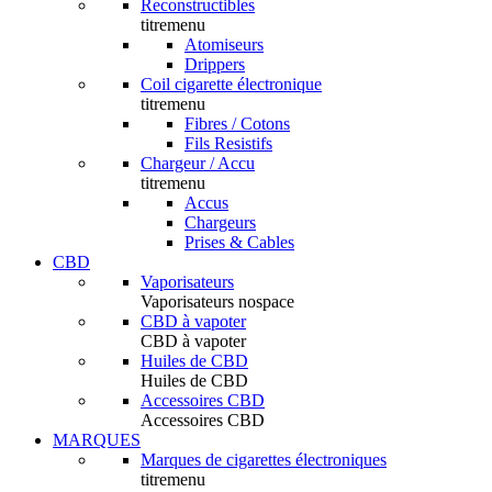
Reconstructibles
titremenu
Atomiseurs
Drippers
Coil cigarette électronique
titremenu
Fibres / Cotons
Fils Resistifs
Chargeur / Accu
titremenu
Accus
Chargeurs
Prises & Cables
CBD
Vaporisateurs
Vaporisateurs nospace
CBD à vapoter
CBD à vapoter
Huiles de CBD
Huiles de CBD
Accessoires CBD
Accessoires CBD
MARQUES
Marques de cigarettes électroniques
titremenu