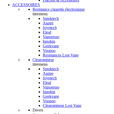
Flacons & Accessoires
ACCESSOIRES
Resistance cigarette électronique
titremenu
Smoktech
Aspire
Joyetech
Eleaf
Vaporesso
Innokin
Geekvape
Voopoo
Resistances Lost Vape
Clearomiseur
titremenu
Smoktech
Aspire
Joyetech
Eleaf
Vaporesso
Innokin
Geekvape
Voopoo
Clearomiseur Lost Vape
Divers