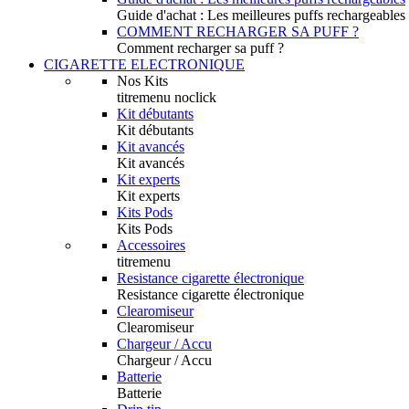
Guide d'achat : Les meilleures puffs rechargeables
COMMENT RECHARGER SA PUFF ?
Comment recharger sa puff ?
CIGARETTE ELECTRONIQUE
Nos Kits
titremenu noclick
Kit débutants
Kit débutants
Kit avancés
Kit avancés
Kit experts
Kit experts
Kits Pods
Kits Pods
Accessoires
titremenu
Resistance cigarette électronique
Resistance cigarette électronique
Clearomiseur
Clearomiseur
Chargeur / Accu
Chargeur / Accu
Batterie
Batterie