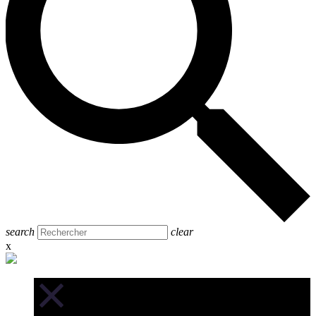
search
clear
x