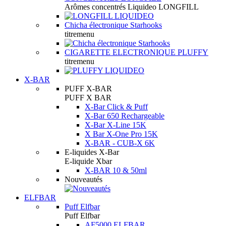
Arômes concentrés Liquideo LONGFILL
Chicha électronique Starhooks
titremenu
CIGARETTE ELECTRONIQUE PLUFFY
titremenu
X-BAR
PUFF X-BAR
PUFF X BAR
X-Bar Click & Puff
X-Bar 650 Rechargeable
X-Bar X-Line 15K
X Bar X-One Pro 15K
X-BAR - CUB-X 6K
E-liquides X-Bar
E-liquide Xbar
X-BAR 10 & 50ml
Nouveautés
ELFBAR
Puff Elfbar
Puff Elfbar
AF5000 ELFBAR