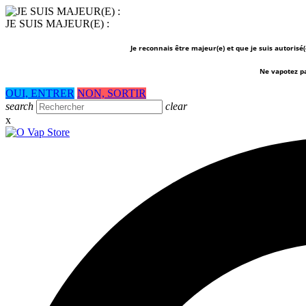
JE SUIS MAJEUR(E) :
Je reconnais être majeur(e) et que je suis autorisé
Ne vapotez p
OUI, ENTRER
NON, SORTIR
search
clear
x