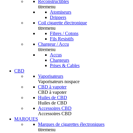
Reconstructibles
titremenu
Atomiseurs
Drippers
Coil cigarette électronique
titremenu
Fibres / Cotons
Fils Resistifs
Chargeur / Accu
titremenu
Accus
Chargeurs
Prises & Cables
CBD
Vaporisateurs
Vaporisateurs nospace
CBD à vapoter
CBD à vapoter
Huiles de CBD
Huiles de CBD
Accessoires CBD
Accessoires CBD
MARQUES
Marques de cigarettes électroniques
titremenu