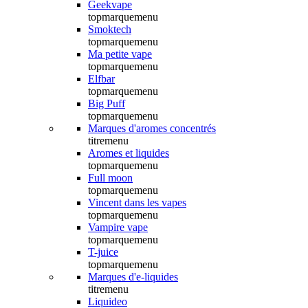
Geekvape
topmarquemenu
Smoktech
topmarquemenu
Ma petite vape
topmarquemenu
Elfbar
topmarquemenu
Big Puff
topmarquemenu
Marques d'aromes concentrés
titremenu
Aromes et liquides
topmarquemenu
Full moon
topmarquemenu
Vincent dans les vapes
topmarquemenu
Vampire vape
topmarquemenu
T-juice
topmarquemenu
Marques d'e-liquides
titremenu
Liquideo