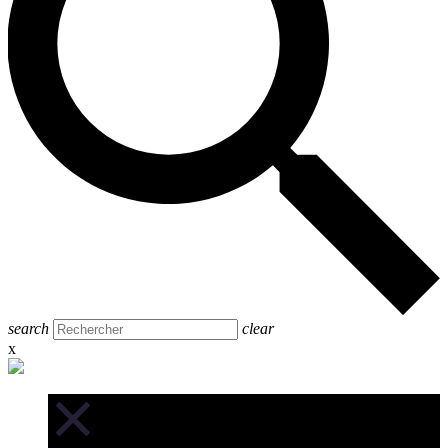
search
clear
x