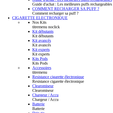
Guide d'achat : Les meilleures puffs rechargeables
COMMENT RECHARGER SA PUFF ?
Comment recharger sa puff ?
CIGARETTE ELECTRONIQUE
Nos Kits
titremenu noclick
Kit débutants
Kit débutants
Kit avancés
Kit avancés
Kit experts
Kit experts
Kits Pods
Kits Pods
Accessoires
titremenu
Resistance cigarette électronique
Resistance cigarette électronique
Clearomiseur
Clearomiseur
Chargeur / Accu
Chargeur / Accu
Batterie
Batterie