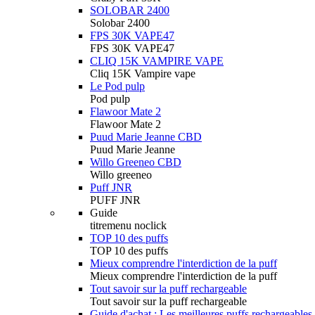
SOLOBAR 2400
Solobar 2400
FPS 30K VAPE47
FPS 30K VAPE47
CLIQ 15K VAMPIRE VAPE
Cliq 15K Vampire vape
Le Pod pulp
Pod pulp
Flawoor Mate 2
Flawoor Mate 2
Puud Marie Jeanne CBD
Puud Marie Jeanne
Willo Greeneo CBD
Willo greeneo
Puff JNR
PUFF JNR
Guide
titremenu noclick
TOP 10 des puffs
TOP 10 des puffs
Mieux comprendre l'interdiction de la puff
Mieux comprendre l'interdiction de la puff
Tout savoir sur la puff rechargeable
Tout savoir sur la puff rechargeable
Guide d'achat : Les meilleures puffs rechargeables