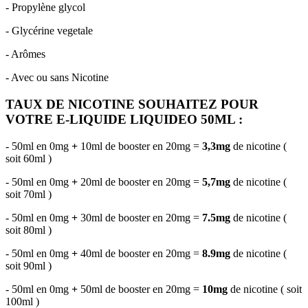
- Propylène glycol
- Glycérine vegetale
- Arômes
- Avec ou sans Nicotine
TAUX DE NICOTINE SOUHAITEZ POUR
VOTRE E-LIQUIDE LIQUIDEO 50ML :
- 50ml en 0mg
+
10ml de booster en 20mg =
3,3mg
de nicotine (
soit 60ml )
- 50ml en 0mg
+
20ml de booster en 20mg =
5,7mg
de nicotine (
soit 70ml )
- 50ml en 0mg
+
30ml de booster en 20mg =
7.5mg
de nicotine (
soit 80ml )
- 50ml en 0mg
+
40ml de booster en 20mg =
8.9mg
de nicotine (
soit 90ml )
- 50ml en 0mg
+
50ml de booster en 20mg =
10mg
de nicotine ( soit
100ml )