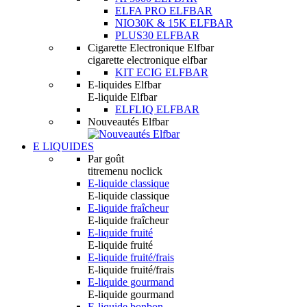
ELFA PRO ELFBAR
NIO30K & 15K ELFBAR
PLUS30 ELFBAR
Cigarette Electronique Elfbar
cigarette electronique elfbar
KIT ECIG ELFBAR
E-liquides Elfbar
E-liquide Elfbar
ELFLIQ ELFBAR
Nouveautés Elfbar
E LIQUIDES
Par goût
titremenu noclick
E-liquide classique
E-liquide classique
E-liquide fraîcheur
E-liquide fraîcheur
E-liquide fruité
E-liquide fruité
E-liquide fruité/frais
E-liquide fruité/frais
E-liquide gourmand
E-liquide gourmand
E-liquide bonbon