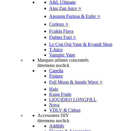
A&L Ultimate
Aisu Zap Juice ⭐️
Apozem Furiosa & Enfer ⭐️
Curieux ⭐️
Fcukin Flava
Fighter Fuel ⭐️
Le Coq Qui Vape & Kyandi Shop
T-Juice
Vampire Vape
Marques arômes concentrés
titremenu noclick
Capella
Fruizee
Full Moon & Jungle Wave ⭐️
Halo
Kung Fruits
LIQUIDEO LONGFILL
Nova
VDLV & Cirkus
Accessoires DIY
titremenu noclick
Additifs