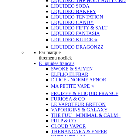
LIQUIDEO THE HOLY HOLY CBD
LIQUIDEO SODA
LIQUIDEO BAKERY
LIQUIDEO TENTATION
LIQUIDEO CANDY
LIQUIDEO FIFTY & SALT
LIQUIDEO FANTASIA
LIQUIDEO KJUICE ⭐️
LIQUIDEO DRAGONZZ
Par marque
titremenu noclick
E-liquides français
SWOKE & SAIYEN
ELFLIQ ELFBAR
D'LICE - NORME AFNOR
MA PETITE VAPE ⭐️
FRUIZEE & ELIQUID FRANCE
FURIOSA & CO
LE VAPOTEUR BRETON
VAPORIGINS & GALAXY
THE FUU - MINIMAL & CALM+
PULP & CO
CLOUD VAPOR
THENANCARA & ENFER