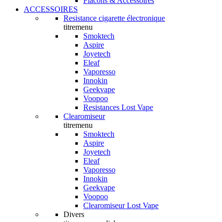
Flacons & Accessoires
ACCESSOIRES
Resistance cigarette électronique
titremenu
Smoktech
Aspire
Joyetech
Eleaf
Vaporesso
Innokin
Geekvape
Voopoo
Resistances Lost Vape
Clearomiseur
titremenu
Smoktech
Aspire
Joyetech
Eleaf
Vaporesso
Innokin
Geekvape
Voopoo
Clearomiseur Lost Vape
Divers