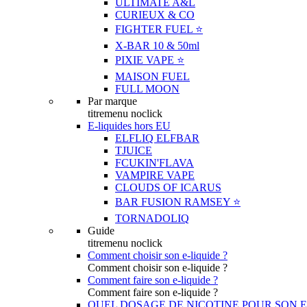
ULTIMATE A&L
CURIEUX & CO
FIGHTER FUEL ⭐️
X-BAR 10 & 50ml
PIXIE VAPE ⭐️
MAISON FUEL
FULL MOON
Par marque
titremenu noclick
E-liquides hors EU
ELFLIQ ELFBAR
TJUICE
FCUKIN'FLAVA
VAMPIRE VAPE
CLOUDS OF ICARUS
BAR FUSION RAMSEY ⭐️
TORNADOLIQ
Guide
titremenu noclick
Comment choisir son e-liquide ?
Comment choisir son e-liquide ?
Comment faire son e-liquide ?
Comment faire son e-liquide ?
QUEL DOSAGE DE NICOTINE POUR SON E