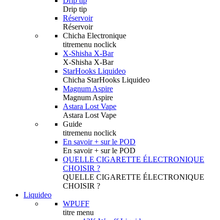
Drip tip
Drip tip
Réservoir
Réservoir
Chicha Electronique
titremenu noclick
X-Shisha X-Bar
X-Shisha X-Bar
StarHooks Liquideo
Chicha StarHooks Liquideo
Magnum Aspire
Magnum Aspire
Astara Lost Vape
Astara Lost Vape
Guide
titremenu noclick
En savoir + sur le POD
En savoir + sur le POD
QUELLE CIGARETTE ÉLECTRONIQUE
CHOISIR ?
QUELLE CIGARETTE ÉLECTRONIQUE
CHOISIR ?
Liquideo
WPUFF
titre menu