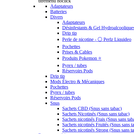
titremenu noclick
Adaptateurs
Batteries
Divers
Adaptateurs
Désinfestants & Gel Hydroalcoolique
Drip tip
Perle de nicotine - ⚪️ Perlz Liquideo
Pochettes
Prises & Cables
Produits Pokemon ⭐️
Pyrex / tubes
Réservoirs Pods
Drip tip
Mods Électro & Mécaniques
Pochettes
Pyrex / tubes
Réservoirs Pods
Snus
Sachets CBD (Snus sans tabac)
Sachets Nicotinés (Snus sans tabac)
Sachets nicotinés Frais (Snus sans tab
Sachets nicotinés Fruités (Snus sans t
Sachets nicotinés Strong (Snus sans t