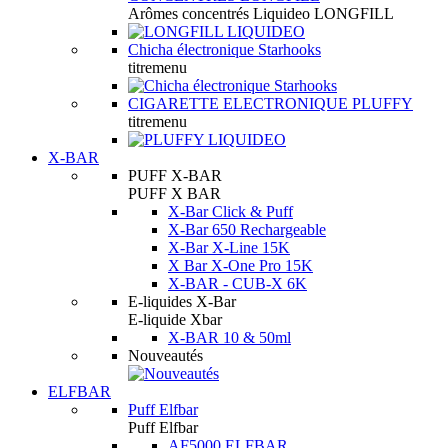
Arômes concentrés Liquideo LONGFILL
Chicha électronique Starhooks
titremenu
CIGARETTE ELECTRONIQUE PLUFFY
titremenu
X-BAR
PUFF X-BAR
PUFF X BAR
X-Bar Click & Puff
X-Bar 650 Rechargeable
X-Bar X-Line 15K
X Bar X-One Pro 15K
X-BAR - CUB-X 6K
E-liquides X-Bar
E-liquide Xbar
X-BAR 10 & 50ml
Nouveautés
ELFBAR
Puff Elfbar
Puff Elfbar
AF5000 ELFBAR