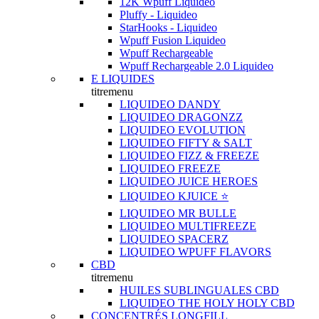
12K Wpuff Liquideo
Pluffy - Liquideo
StarHooks - Liquideo
Wpuff Fusion Liquideo
Wpuff Rechargeable
Wpuff Rechargeable 2.0 Liquideo
E LIQUIDES
titremenu
LIQUIDEO DANDY
LIQUIDEO DRAGONZZ
LIQUIDEO EVOLUTION
LIQUIDEO FIFTY & SALT
LIQUIDEO FIZZ & FREEZE
LIQUIDEO FREEZE
LIQUIDEO JUICE HEROES
LIQUIDEO KJUICE ⭐️
LIQUIDEO MR BULLE
LIQUIDEO MULTIFREEZE
LIQUIDEO SPACERZ
LIQUIDEO WPUFF FLAVORS
CBD
titremenu
HUILES SUBLINGUALES CBD
LIQUIDEO THE HOLY HOLY CBD
CONCENTRÉS LONGFILL