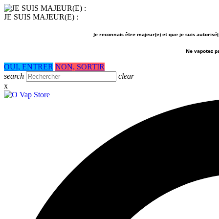
JE SUIS MAJEUR(E) :
Je reconnais être majeur(e) et que je suis autorisé
Ne vapotez p
OUI, ENTRER
NON, SORTIR
search
clear
x