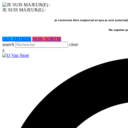
JE SUIS MAJEUR(E) :
Je reconnais être majeur(e) et que je suis autorisé
Ne vapotez p
OUI, ENTRER
NON, SORTIR
search
clear
x