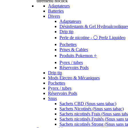
titremenu noclick
Adaptateurs
Batteries
Divers
Adaptateurs
Désinfestants & Gel Hydroalcoolique
Drip tip
Perle de nicotine - ⚪️ Perlz Liquideo
Pochettes
Prises & Cables
Produits Pokemon ⭐️
Pyrex / tubes
Réservoirs Pods
Drip tip
Mods Électro & Mécaniques
Pochettes
Pyrex / tubes
Réservoirs Pods
Snus
Sachets CBD (Snus sans tabac)
Sachets Nicotinés (Snus sans tabac)
Sachets nicotinés Frais (Snus sans tab
Sachets nicotinés Fruités (Snus sans t
Sachets nicotinés Strong (Snus sans t