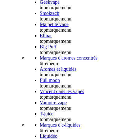
Geekvape
topmarquemenu
Smoktech
topmarquemenu
Ma petite vape
topmarquemenu
Elfbar
topmarquemenu
Big Puff
topmarquemenu
Marques d'aromes concentrés
titremenu
Aromes et liquides
topmarquemenu
Full moon
topmarquemenu
Vincent dans les vapes
topmarquemenu
Vampire vape
topmarquemenu
T-juice
topmarquemenu
Marques d'e-liquides
titremenu
Liquideo