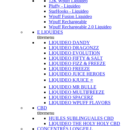
12K Wpuff Liquideo
Pluffy - Liquideo
StarHooks - Liquideo
Wpuff Fusion Liquideo
Wpuff Rechargeable
Wpuff Rechargeable 2.0 Liquideo
E LIQUIDES
titremenu
LIQUIDEO DANDY
LIQUIDEO DRAGONZZ
LIQUIDEO EVOLUTION
LIQUIDEO FIFTY & SALT
LIQUIDEO FIZZ & FREEZE
LIQUIDEO FREEZE
LIQUIDEO JUICE HEROES
LIQUIDEO KJUICE ⭐️
LIQUIDEO MR BULLE
LIQUIDEO MULTIFREEZE
LIQUIDEO SPACERZ
LIQUIDEO WPUFF FLAVORS
CBD
titremenu
HUILES SUBLINGUALES CBD
LIQUIDEO THE HOLY HOLY CBD
CONCENTRÉS LONGFILL