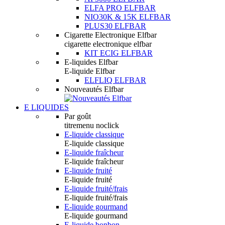
ELFA PRO ELFBAR
NIO30K & 15K ELFBAR
PLUS30 ELFBAR
Cigarette Electronique Elfbar
cigarette electronique elfbar
KIT ECIG ELFBAR
E-liquides Elfbar
E-liquide Elfbar
ELFLIQ ELFBAR
Nouveautés Elfbar
E LIQUIDES
Par goût
titremenu noclick
E-liquide classique
E-liquide classique
E-liquide fraîcheur
E-liquide fraîcheur
E-liquide fruité
E-liquide fruité
E-liquide fruité/frais
E-liquide fruité/frais
E-liquide gourmand
E-liquide gourmand
E-liquide bonbon