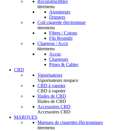
Reconstructibles
titremenu
Atomiseurs
Drippers
Coil cigarette électronique
titremenu
Fibres / Cotons
Fils Resistifs
Chargeur / Accu
titremenu
Accus
Chargeurs
Prises & Cables
CBD
Vaporisateurs
Vaporisateurs nospace
CBD à vapoter
CBD à vapoter
Huiles de CBD
Huiles de CBD
Accessoires CBD
Accessoires CBD
MARQUES
Marques de cigarettes électroniques
titremenu