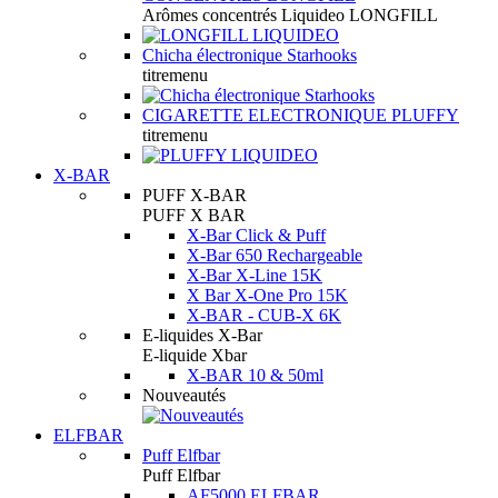
Arômes concentrés Liquideo LONGFILL
Chicha électronique Starhooks
titremenu
CIGARETTE ELECTRONIQUE PLUFFY
titremenu
X-BAR
PUFF X-BAR
PUFF X BAR
X-Bar Click & Puff
X-Bar 650 Rechargeable
X-Bar X-Line 15K
X Bar X-One Pro 15K
X-BAR - CUB-X 6K
E-liquides X-Bar
E-liquide Xbar
X-BAR 10 & 50ml
Nouveautés
ELFBAR
Puff Elfbar
Puff Elfbar
AF5000 ELFBAR