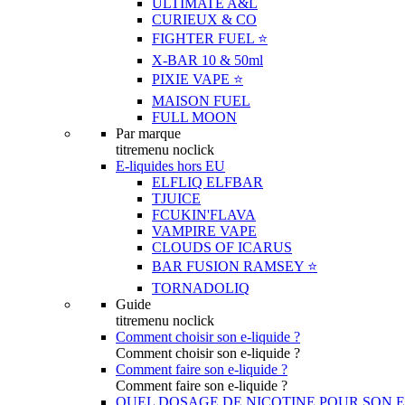
ULTIMATE A&L
CURIEUX & CO
FIGHTER FUEL ⭐️
X-BAR 10 & 50ml
PIXIE VAPE ⭐️
MAISON FUEL
FULL MOON
Par marque
titremenu noclick
E-liquides hors EU
ELFLIQ ELFBAR
TJUICE
FCUKIN'FLAVA
VAMPIRE VAPE
CLOUDS OF ICARUS
BAR FUSION RAMSEY ⭐️
TORNADOLIQ
Guide
titremenu noclick
Comment choisir son e-liquide ?
Comment choisir son e-liquide ?
Comment faire son e-liquide ?
Comment faire son e-liquide ?
QUEL DOSAGE DE NICOTINE POUR SON E