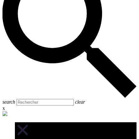
search
clear
x