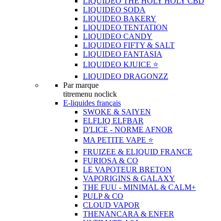
LIQUIDEO THE HOLY HOLY CBD
LIQUIDEO SODA
LIQUIDEO BAKERY
LIQUIDEO TENTATION
LIQUIDEO CANDY
LIQUIDEO FIFTY & SALT
LIQUIDEO FANTASIA
LIQUIDEO KJUICE ⭐️
LIQUIDEO DRAGONZZ
Par marque
titremenu noclick
E-liquides français
SWOKE & SAIYEN
ELFLIQ ELFBAR
D'LICE - NORME AFNOR
MA PETITE VAPE ⭐️
FRUIZEE & ELIQUID FRANCE
FURIOSA & CO
LE VAPOTEUR BRETON
VAPORIGINS & GALAXY
THE FUU - MINIMAL & CALM+
PULP & CO
CLOUD VAPOR
THENANCARA & ENFER