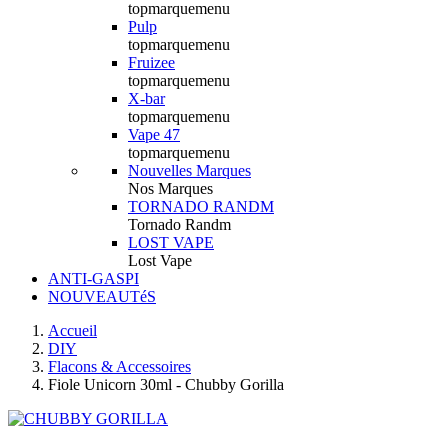
topmarquemenu
Pulp
topmarquemenu
Fruizee
topmarquemenu
X-bar
topmarquemenu
Vape 47
topmarquemenu
Nouvelles Marques
Nos Marques
TORNADO RANDM
Tornado Randm
LOST VAPE
Lost Vape
ANTI-GASPI
NOUVEAUTéS
Accueil
DIY
Flacons & Accessoires
Fiole Unicorn 30ml - Chubby Gorilla