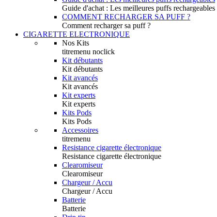
Guide d'achat : Les meilleures puffs rechargeables
COMMENT RECHARGER SA PUFF ?
Comment recharger sa puff ?
CIGARETTE ELECTRONIQUE
Nos Kits
titremenu noclick
Kit débutants
Kit débutants
Kit avancés
Kit avancés
Kit experts
Kit experts
Kits Pods
Kits Pods
Accessoires
titremenu
Resistance cigarette électronique
Resistance cigarette électronique
Clearomiseur
Clearomiseur
Chargeur / Accu
Chargeur / Accu
Batterie
Batterie