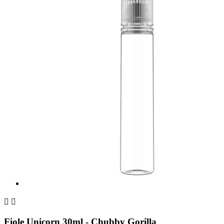


Fiole Unicorn 30ml - Chubby Gorilla