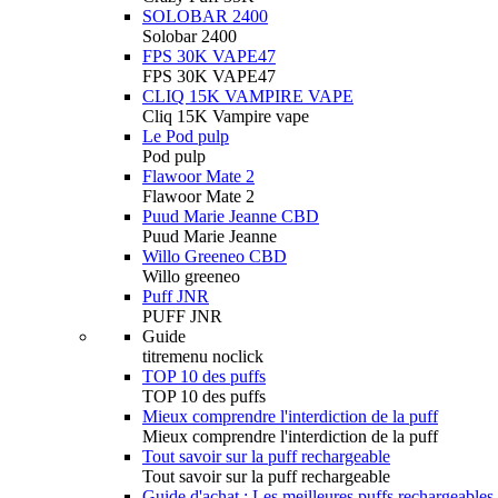
SOLOBAR 2400
Solobar 2400
FPS 30K VAPE47
FPS 30K VAPE47
CLIQ 15K VAMPIRE VAPE
Cliq 15K Vampire vape
Le Pod pulp
Pod pulp
Flawoor Mate 2
Flawoor Mate 2
Puud Marie Jeanne CBD
Puud Marie Jeanne
Willo Greeneo CBD
Willo greeneo
Puff JNR
PUFF JNR
Guide
titremenu noclick
TOP 10 des puffs
TOP 10 des puffs
Mieux comprendre l'interdiction de la puff
Mieux comprendre l'interdiction de la puff
Tout savoir sur la puff rechargeable
Tout savoir sur la puff rechargeable
Guide d'achat : Les meilleures puffs rechargeables