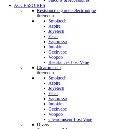
Flacons & Accessoires
ACCESSOIRES
Resistance cigarette électronique
titremenu
Smoktech
Aspire
Joyetech
Eleaf
Vaporesso
Innokin
Geekvape
Voopoo
Resistances Lost Vape
Clearomiseur
titremenu
Smoktech
Aspire
Joyetech
Eleaf
Vaporesso
Innokin
Geekvape
Voopoo
Clearomiseur Lost Vape
Divers