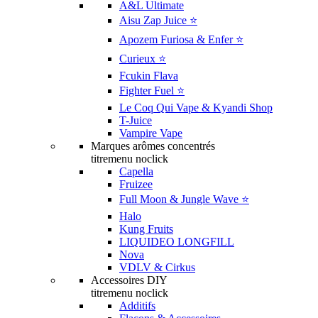
A&L Ultimate
Aisu Zap Juice ⭐️
Apozem Furiosa & Enfer ⭐️
Curieux ⭐️
Fcukin Flava
Fighter Fuel ⭐️
Le Coq Qui Vape & Kyandi Shop
T-Juice
Vampire Vape
Marques arômes concentrés
titremenu noclick
Capella
Fruizee
Full Moon & Jungle Wave ⭐️
Halo
Kung Fruits
LIQUIDEO LONGFILL
Nova
VDLV & Cirkus
Accessoires DIY
titremenu noclick
Additifs