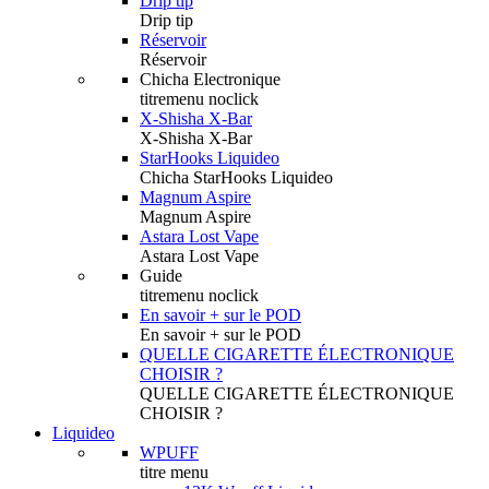
Drip tip
Drip tip
Réservoir
Réservoir
Chicha Electronique
titremenu noclick
X-Shisha X-Bar
X-Shisha X-Bar
StarHooks Liquideo
Chicha StarHooks Liquideo
Magnum Aspire
Magnum Aspire
Astara Lost Vape
Astara Lost Vape
Guide
titremenu noclick
En savoir + sur le POD
En savoir + sur le POD
QUELLE CIGARETTE ÉLECTRONIQUE
CHOISIR ?
QUELLE CIGARETTE ÉLECTRONIQUE
CHOISIR ?
Liquideo
WPUFF
titre menu