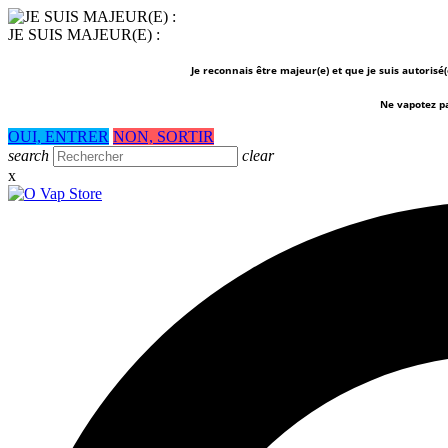
JE SUIS MAJEUR(E) :
Je reconnais être majeur(e) et que je suis autorisé
Ne vapotez p
OUI, ENTRER
NON, SORTIR
search
clear
x