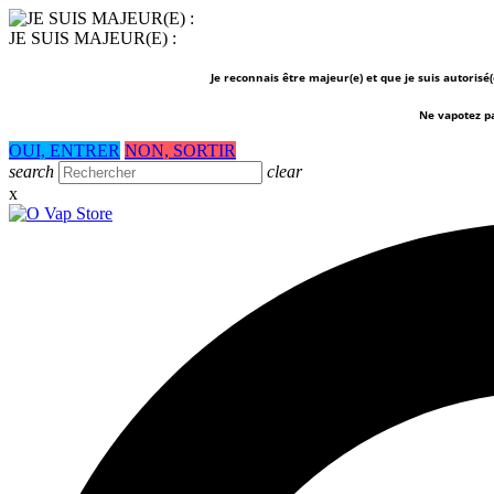
JE SUIS MAJEUR(E) :
Je reconnais être majeur(e) et que je suis autorisé
Ne vapotez p
OUI, ENTRER
NON, SORTIR
search
clear
x