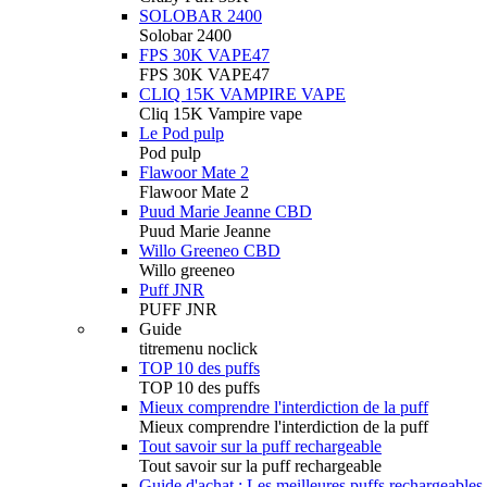
SOLOBAR 2400
Solobar 2400
FPS 30K VAPE47
FPS 30K VAPE47
CLIQ 15K VAMPIRE VAPE
Cliq 15K Vampire vape
Le Pod pulp
Pod pulp
Flawoor Mate 2
Flawoor Mate 2
Puud Marie Jeanne CBD
Puud Marie Jeanne
Willo Greeneo CBD
Willo greeneo
Puff JNR
PUFF JNR
Guide
titremenu noclick
TOP 10 des puffs
TOP 10 des puffs
Mieux comprendre l'interdiction de la puff
Mieux comprendre l'interdiction de la puff
Tout savoir sur la puff rechargeable
Tout savoir sur la puff rechargeable
Guide d'achat : Les meilleures puffs rechargeables