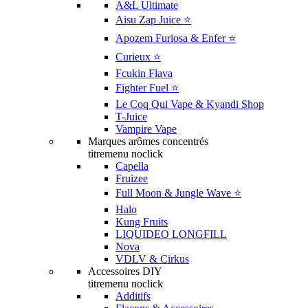
A&L Ultimate
Aisu Zap Juice ⭐️
Apozem Furiosa & Enfer ⭐️
Curieux ⭐️
Fcukin Flava
Fighter Fuel ⭐️
Le Coq Qui Vape & Kyandi Shop
T-Juice
Vampire Vape
Marques arômes concentrés
titremenu noclick
Capella
Fruizee
Full Moon & Jungle Wave ⭐️
Halo
Kung Fruits
LIQUIDEO LONGFILL
Nova
VDLV & Cirkus
Accessoires DIY
titremenu noclick
Additifs