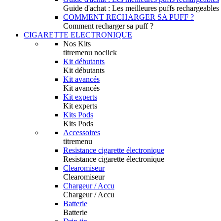
Guide d'achat : Les meilleures puffs rechargeables
COMMENT RECHARGER SA PUFF ?
Comment recharger sa puff ?
CIGARETTE ELECTRONIQUE
Nos Kits
titremenu noclick
Kit débutants
Kit débutants
Kit avancés
Kit avancés
Kit experts
Kit experts
Kits Pods
Kits Pods
Accessoires
titremenu
Resistance cigarette électronique
Resistance cigarette électronique
Clearomiseur
Clearomiseur
Chargeur / Accu
Chargeur / Accu
Batterie
Batterie