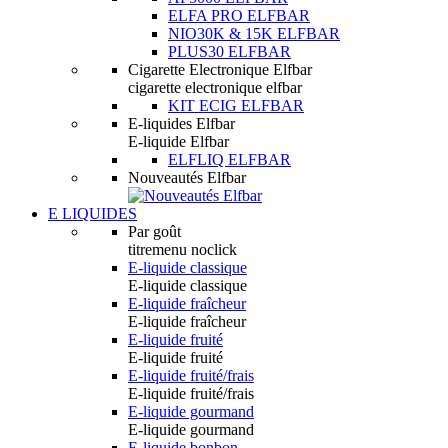
ELFA PRO ELFBAR
NIO30K & 15K ELFBAR
PLUS30 ELFBAR
Cigarette Electronique Elfbar
cigarette electronique elfbar
KIT ECIG ELFBAR
E-liquides Elfbar
E-liquide Elfbar
ELFLIQ ELFBAR
Nouveautés Elfbar
E LIQUIDES
Par goût
titremenu noclick
E-liquide classique
E-liquide classique
E-liquide fraîcheur
E-liquide fraîcheur
E-liquide fruité
E-liquide fruité
E-liquide fruité/frais
E-liquide fruité/frais
E-liquide gourmand
E-liquide gourmand
E-liquide bonbon