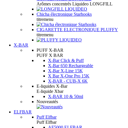
Arômes concentrés Liquideo LONGFILL
Chicha électronique Starhooks
titremenu
CIGARETTE ELECTRONIQUE PLUFFY
titremenu
X-BAR
PUFF X-BAR
PUFF X BAR
X-Bar Click & Puff
X-Bar 650 Rechargeable
X-Bar X-Line 15K
X Bar X-One Pro 15K
X-BAR - CUB-X 6K
E-liquides X-Bar
E-liquide Xbar
X-BAR 10 & 50ml
Nouveautés
ELFBAR
Puff Elfbar
Puff Elfbar
AF5000 ELFBAR