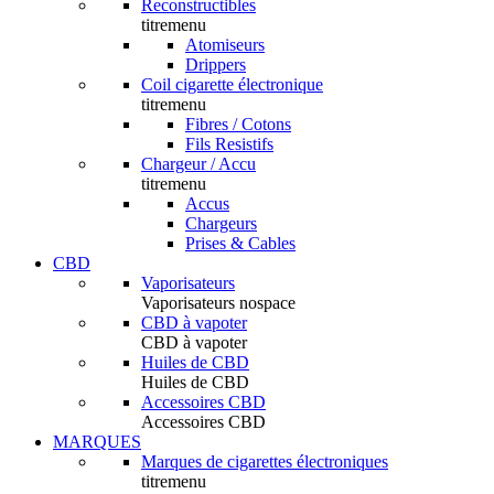
Reconstructibles
titremenu
Atomiseurs
Drippers
Coil cigarette électronique
titremenu
Fibres / Cotons
Fils Resistifs
Chargeur / Accu
titremenu
Accus
Chargeurs
Prises & Cables
CBD
Vaporisateurs
Vaporisateurs nospace
CBD à vapoter
CBD à vapoter
Huiles de CBD
Huiles de CBD
Accessoires CBD
Accessoires CBD
MARQUES
Marques de cigarettes électroniques
titremenu