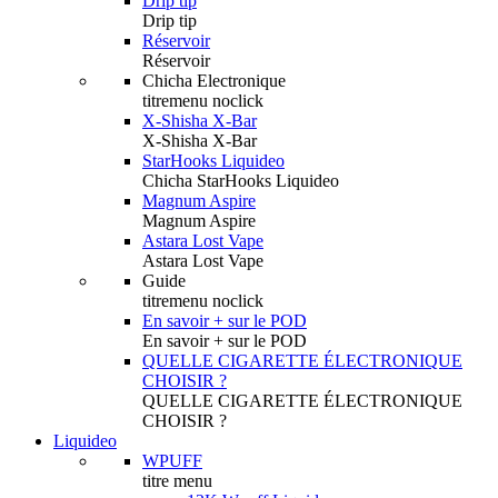
Drip tip
Drip tip
Réservoir
Réservoir
Chicha Electronique
titremenu noclick
X-Shisha X-Bar
X-Shisha X-Bar
StarHooks Liquideo
Chicha StarHooks Liquideo
Magnum Aspire
Magnum Aspire
Astara Lost Vape
Astara Lost Vape
Guide
titremenu noclick
En savoir + sur le POD
En savoir + sur le POD
QUELLE CIGARETTE ÉLECTRONIQUE
CHOISIR ?
QUELLE CIGARETTE ÉLECTRONIQUE
CHOISIR ?
Liquideo
WPUFF
titre menu