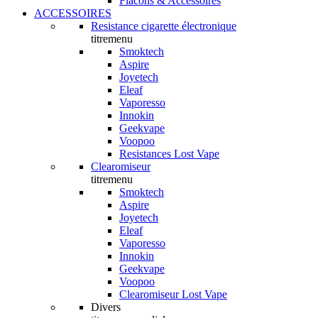
Flacons & Accessoires
ACCESSOIRES
Resistance cigarette électronique
titremenu
Smoktech
Aspire
Joyetech
Eleaf
Vaporesso
Innokin
Geekvape
Voopoo
Resistances Lost Vape
Clearomiseur
titremenu
Smoktech
Aspire
Joyetech
Eleaf
Vaporesso
Innokin
Geekvape
Voopoo
Clearomiseur Lost Vape
Divers