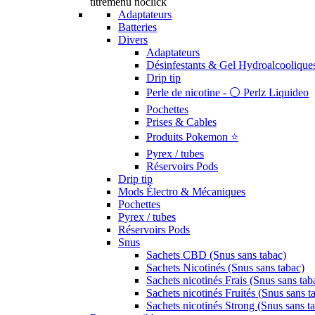
titremenu noclick
Adaptateurs
Batteries
Divers
Adaptateurs
Désinfestants & Gel Hydroalcoolique
Drip tip
Perle de nicotine - ⚪️ Perlz Liquideo
Pochettes
Prises & Cables
Produits Pokemon ⭐️
Pyrex / tubes
Réservoirs Pods
Drip tip
Mods Électro & Mécaniques
Pochettes
Pyrex / tubes
Réservoirs Pods
Snus
Sachets CBD (Snus sans tabac)
Sachets Nicotinés (Snus sans tabac)
Sachets nicotinés Frais (Snus sans tab
Sachets nicotinés Fruités (Snus sans t
Sachets nicotinés Strong (Snus sans t