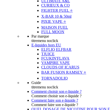
ULTIMATE A&L
CURIEUX & CO
FIGHTER FUEL ⭐️
X-BAR 10 & 50ml
PIXIE VAPE ⭐️
MAISON FUEL
FULL MOON
Par marque
titremenu noclick
E-liquides hors EU
ELFLIQ ELFBAR
TJUICE
FCUKIN'FLAVA
VAMPIRE VAPE
CLOUDS OF ICARUS
BAR FUSION RAMSEY ⭐️
TORNADOLIQ
Guide
titremenu noclick
Comment choisir son e-liquide ?
Comment choisir son e-liquide ?
Comment faire son e-liquide ?
Comment faire son e-liquide ?
QUEL DOSAGE DE NICOTINE POUR SON E