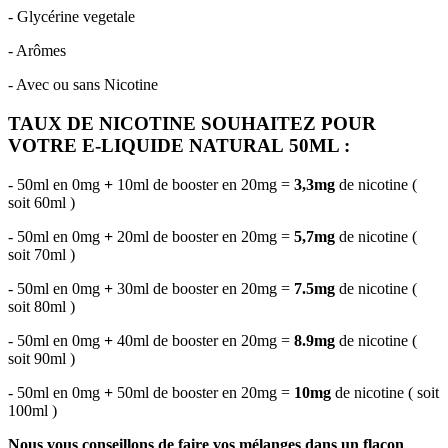
- Glycérine vegetale
- Arômes
- Avec ou sans Nicotine
TAUX DE NICOTINE SOUHAITEZ POUR
VOTRE E-LIQUIDE NATURAL 50ML :
- 50ml en 0mg
+
10ml de booster en 20mg =
3,3mg
de nicotine (
soit 60ml )
- 50ml en 0mg
+
20ml de booster en 20mg =
5,7mg
de nicotine (
soit 70ml )
- 50ml en 0mg
+
30ml de booster en 20mg =
7.5mg
de nicotine (
soit 80ml )
- 50ml en 0mg
+
40ml de booster en 20mg =
8.9mg
de nicotine (
soit 90ml )
- 50ml en 0mg
+
50ml de booster en 20mg =
10mg
de nicotine ( soit
100ml )
Nous vous conseillons de faire vos mélanges dans un flacon