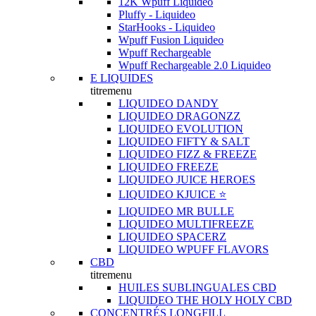
12K Wpuff Liquideo
Pluffy - Liquideo
StarHooks - Liquideo
Wpuff Fusion Liquideo
Wpuff Rechargeable
Wpuff Rechargeable 2.0 Liquideo
E LIQUIDES
titremenu
LIQUIDEO DANDY
LIQUIDEO DRAGONZZ
LIQUIDEO EVOLUTION
LIQUIDEO FIFTY & SALT
LIQUIDEO FIZZ & FREEZE
LIQUIDEO FREEZE
LIQUIDEO JUICE HEROES
LIQUIDEO KJUICE ⭐️
LIQUIDEO MR BULLE
LIQUIDEO MULTIFREEZE
LIQUIDEO SPACERZ
LIQUIDEO WPUFF FLAVORS
CBD
titremenu
HUILES SUBLINGUALES CBD
LIQUIDEO THE HOLY HOLY CBD
CONCENTRÉS LONGFILL