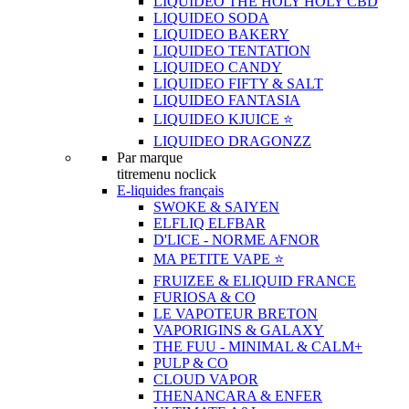
LIQUIDEO THE HOLY HOLY CBD
LIQUIDEO SODA
LIQUIDEO BAKERY
LIQUIDEO TENTATION
LIQUIDEO CANDY
LIQUIDEO FIFTY & SALT
LIQUIDEO FANTASIA
LIQUIDEO KJUICE ⭐️
LIQUIDEO DRAGONZZ
Par marque
titremenu noclick
E-liquides français
SWOKE & SAIYEN
ELFLIQ ELFBAR
D'LICE - NORME AFNOR
MA PETITE VAPE ⭐️
FRUIZEE & ELIQUID FRANCE
FURIOSA & CO
LE VAPOTEUR BRETON
VAPORIGINS & GALAXY
THE FUU - MINIMAL & CALM+
PULP & CO
CLOUD VAPOR
THENANCARA & ENFER