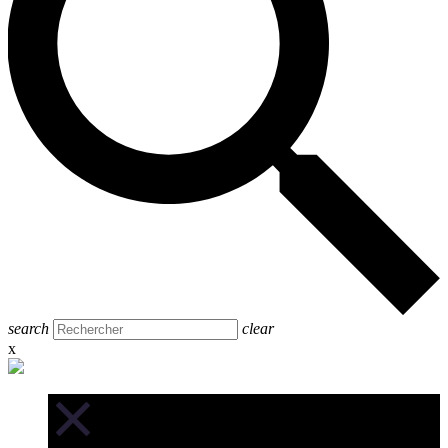
search
clear
x