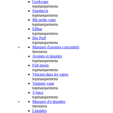
Geekvape
topmarquemenu
Smoktech
topmarquemenu
Ma petite vape
topmarquemenu
Elfbar
topmarquemenu
Big Puff
topmarquemenu
Marques d'aromes concentrés
titremenu
Aromes et liquides
topmarquemenu
Full moon
topmarquemenu
Vincent dans les vapes
topmarquemenu
Vampire vape
topmarquemenu
T-juice
topmarquemenu
Marques d'e-liquides
titremenu
Liquideo