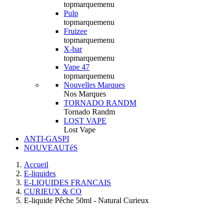
topmarquemenu
Pulp
topmarquemenu
Fruizee
topmarquemenu
X-bar
topmarquemenu
Vape 47
topmarquemenu
Nouvelles Marques
Nos Marques
TORNADO RANDM
Tornado Randm
LOST VAPE
Lost Vape
ANTI-GASPI
NOUVEAUTéS
Accueil
E-liquides
E-LIQUIDES FRANCAIS
CURIEUX & CO
E-liquide Pêche 50ml - Natural Curieux