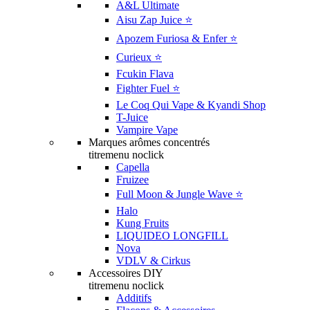
A&L Ultimate
Aisu Zap Juice ⭐️
Apozem Furiosa & Enfer ⭐️
Curieux ⭐️
Fcukin Flava
Fighter Fuel ⭐️
Le Coq Qui Vape & Kyandi Shop
T-Juice
Vampire Vape
Marques arômes concentrés
titremenu noclick
Capella
Fruizee
Full Moon & Jungle Wave ⭐️
Halo
Kung Fruits
LIQUIDEO LONGFILL
Nova
VDLV & Cirkus
Accessoires DIY
titremenu noclick
Additifs