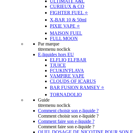
ULTIMATE A&L
CURIEUX & CO
FIGHTER FUEL ⭐️
X-BAR 10 & 50ml
PIXIE VAPE ⭐️
MAISON FUEL
FULL MOON
Par marque
titremenu noclick
E-liquides hors EU
ELFLIQ ELFBAR
TJUICE
FCUKIN'FLAVA
VAMPIRE VAPE
CLOUDS OF ICARUS
BAR FUSION RAMSEY ⭐️
TORNADOLIQ
Guide
titremenu noclick
Comment choisir son e-liquide ?
Comment choisir son e-liquide ?
Comment faire son e-liquide ?
Comment faire son e-liquide ?
QUEL DOSAGE DE NICOTINE POUR SON E