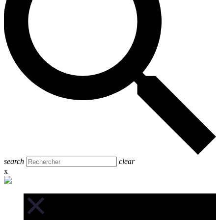
search
clear
x