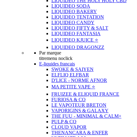
LIQUIDEO THE HOLY HOLY CBD
LIQUIDEO SODA
LIQUIDEO BAKERY
LIQUIDEO TENTATION
LIQUIDEO CANDY
LIQUIDEO FIFTY & SALT
LIQUIDEO FANTASIA
LIQUIDEO KJUICE ⭐️
LIQUIDEO DRAGONZZ
Par marque
titremenu noclick
E-liquides français
SWOKE & SAIYEN
ELFLIQ ELFBAR
D'LICE - NORME AFNOR
MA PETITE VAPE ⭐️
FRUIZEE & ELIQUID FRANCE
FURIOSA & CO
LE VAPOTEUR BRETON
VAPORIGINS & GALAXY
THE FUU - MINIMAL & CALM+
PULP & CO
CLOUD VAPOR
THENANCARA & ENFER