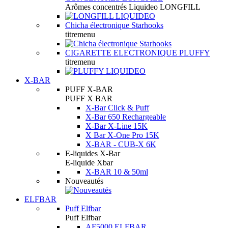
Arômes concentrés Liquideo LONGFILL
Chicha électronique Starhooks
titremenu
CIGARETTE ELECTRONIQUE PLUFFY
titremenu
X-BAR
PUFF X-BAR
PUFF X BAR
X-Bar Click & Puff
X-Bar 650 Rechargeable
X-Bar X-Line 15K
X Bar X-One Pro 15K
X-BAR - CUB-X 6K
E-liquides X-Bar
E-liquide Xbar
X-BAR 10 & 50ml
Nouveautés
ELFBAR
Puff Elfbar
Puff Elfbar
AF5000 ELFBAR