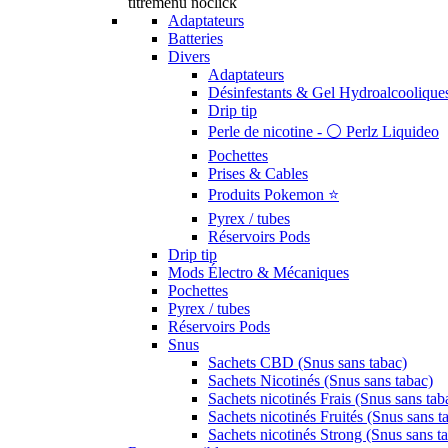
titremenu noclick
Adaptateurs
Batteries
Divers
Adaptateurs
Désinfestants & Gel Hydroalcoolique
Drip tip
Perle de nicotine - ⚪️ Perlz Liquideo
Pochettes
Prises & Cables
Produits Pokemon ⭐️
Pyrex / tubes
Réservoirs Pods
Drip tip
Mods Électro & Mécaniques
Pochettes
Pyrex / tubes
Réservoirs Pods
Snus
Sachets CBD (Snus sans tabac)
Sachets Nicotinés (Snus sans tabac)
Sachets nicotinés Frais (Snus sans tab
Sachets nicotinés Fruités (Snus sans t
Sachets nicotinés Strong (Snus sans t