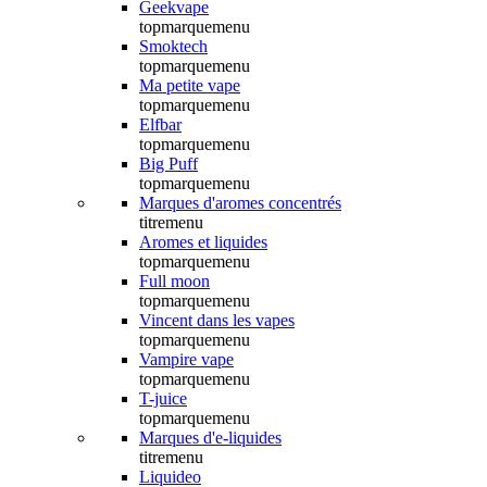
Geekvape
topmarquemenu
Smoktech
topmarquemenu
Ma petite vape
topmarquemenu
Elfbar
topmarquemenu
Big Puff
topmarquemenu
Marques d'aromes concentrés
titremenu
Aromes et liquides
topmarquemenu
Full moon
topmarquemenu
Vincent dans les vapes
topmarquemenu
Vampire vape
topmarquemenu
T-juice
topmarquemenu
Marques d'e-liquides
titremenu
Liquideo