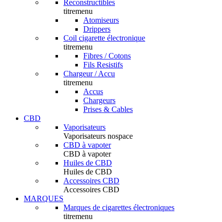
Reconstructibles
titremenu
Atomiseurs
Drippers
Coil cigarette électronique
titremenu
Fibres / Cotons
Fils Resistifs
Chargeur / Accu
titremenu
Accus
Chargeurs
Prises & Cables
CBD
Vaporisateurs
Vaporisateurs nospace
CBD à vapoter
CBD à vapoter
Huiles de CBD
Huiles de CBD
Accessoires CBD
Accessoires CBD
MARQUES
Marques de cigarettes électroniques
titremenu