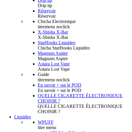
Drip tip
Drip tip
Réservoir
Réservoir
Chicha Electronique
titremenu noclick
X-Shisha X-Bar
X-Shisha X-Bar
StarHooks Liquideo
Chicha StarHooks Liquideo
Magnum Aspire
Magnum Aspire
Astara Lost Vape
Astara Lost Vape
Guide
titremenu noclick
En savoir + sur le POD
En savoir + sur le POD
QUELLE CIGARETTE ÉLECTRONIQUE
CHOISIR ?
QUELLE CIGARETTE ÉLECTRONIQUE
CHOISIR ?
Liquideo
WPUFF
titre menu