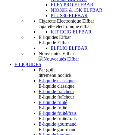
ELFA PRO ELFBAR
NIO30K & 15K ELFBAR
PLUS30 ELFBAR
Cigarette Electronique Elfbar
cigarette electronique elfbar
KIT ECIG ELFBAR
E-liquides Elfbar
E-liquide Elfbar
ELFLIQ ELFBAR
Nouveautés Elfbar
E LIQUIDES
Par goût
titremenu noclick
E-liquide classique
E-liquide classique
E-liquide fraîcheur
E-liquide fraîcheur
E-liquide fruité
E-liquide fruité
E-liquide fruité/frais
E-liquide fruité/frais
E-liquide gourmand
E-liquide gourmand
E-liquide bonbon