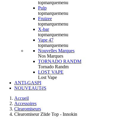
topmarquemenu
Pulp
topmarquemenu
Fruizee
topmarquemenu
X-bar
topmarquemenu
Vape 47
topmarquemenu
Nouvelles Marques
Nos Marques
TORNADO RANDM
Tornado Randm
LOST VAPE
Lost Vape
ANTI-GASPI
NOUVEAUTéS
Accueil
Accessoires
Clearomiseurs
Clearomiseur Zlide Top - Innokin