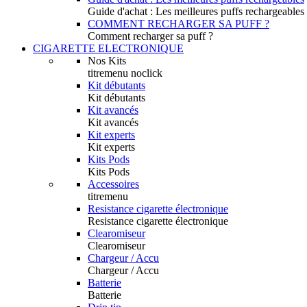
Guide d'achat : Les meilleures puffs rechargeables
COMMENT RECHARGER SA PUFF ?
Comment recharger sa puff ?
CIGARETTE ELECTRONIQUE
Nos Kits
titremenu noclick
Kit débutants
Kit débutants
Kit avancés
Kit avancés
Kit experts
Kit experts
Kits Pods
Kits Pods
Accessoires
titremenu
Resistance cigarette électronique
Resistance cigarette électronique
Clearomiseur
Clearomiseur
Chargeur / Accu
Chargeur / Accu
Batterie
Batterie