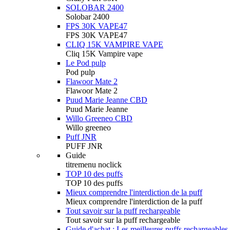
SOLOBAR 2400
Solobar 2400
FPS 30K VAPE47
FPS 30K VAPE47
CLIQ 15K VAMPIRE VAPE
Cliq 15K Vampire vape
Le Pod pulp
Pod pulp
Flawoor Mate 2
Flawoor Mate 2
Puud Marie Jeanne CBD
Puud Marie Jeanne
Willo Greeneo CBD
Willo greeneo
Puff JNR
PUFF JNR
Guide
titremenu noclick
TOP 10 des puffs
TOP 10 des puffs
Mieux comprendre l'interdiction de la puff
Mieux comprendre l'interdiction de la puff
Tout savoir sur la puff rechargeable
Tout savoir sur la puff rechargeable
Guide d'achat : Les meilleures puffs rechargeables