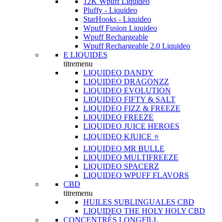
12K Wpuff Liquideo
Pluffy - Liquideo
StarHooks - Liquideo
Wpuff Fusion Liquideo
Wpuff Rechargeable
Wpuff Rechargeable 2.0 Liquideo
E LIQUIDES
titremenu
LIQUIDEO DANDY
LIQUIDEO DRAGONZZ
LIQUIDEO EVOLUTION
LIQUIDEO FIFTY & SALT
LIQUIDEO FIZZ & FREEZE
LIQUIDEO FREEZE
LIQUIDEO JUICE HEROES
LIQUIDEO KJUICE ⭐️
LIQUIDEO MR BULLE
LIQUIDEO MULTIFREEZE
LIQUIDEO SPACERZ
LIQUIDEO WPUFF FLAVORS
CBD
titremenu
HUILES SUBLINGUALES CBD
LIQUIDEO THE HOLY HOLY CBD
CONCENTRÉS LONGFILL