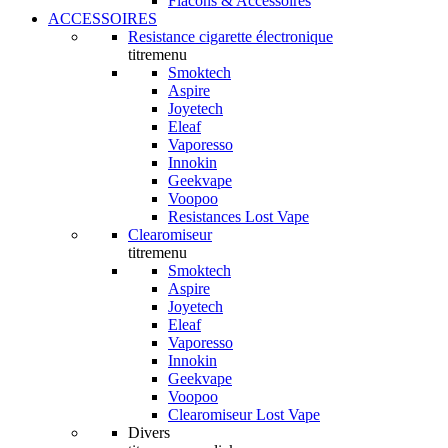
Flacons & Accessoires
ACCESSOIRES
Resistance cigarette électronique
titremenu
Smoktech
Aspire
Joyetech
Eleaf
Vaporesso
Innokin
Geekvape
Voopoo
Resistances Lost Vape
Clearomiseur
titremenu
Smoktech
Aspire
Joyetech
Eleaf
Vaporesso
Innokin
Geekvape
Voopoo
Clearomiseur Lost Vape
Divers