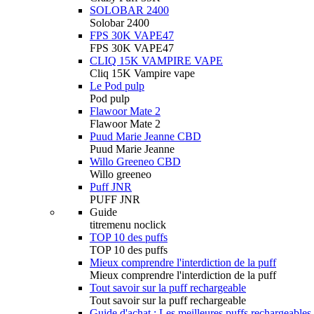
SOLOBAR 2400
Solobar 2400
FPS 30K VAPE47
FPS 30K VAPE47
CLIQ 15K VAMPIRE VAPE
Cliq 15K Vampire vape
Le Pod pulp
Pod pulp
Flawoor Mate 2
Flawoor Mate 2
Puud Marie Jeanne CBD
Puud Marie Jeanne
Willo Greeneo CBD
Willo greeneo
Puff JNR
PUFF JNR
Guide
titremenu noclick
TOP 10 des puffs
TOP 10 des puffs
Mieux comprendre l'interdiction de la puff
Mieux comprendre l'interdiction de la puff
Tout savoir sur la puff rechargeable
Tout savoir sur la puff rechargeable
Guide d'achat : Les meilleures puffs rechargeables