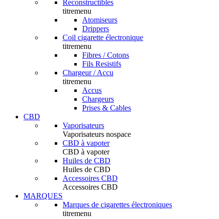
Reconstructibles
titremenu
Atomiseurs
Drippers
Coil cigarette électronique
titremenu
Fibres / Cotons
Fils Resistifs
Chargeur / Accu
titremenu
Accus
Chargeurs
Prises & Cables
CBD
Vaporisateurs
Vaporisateurs nospace
CBD à vapoter
CBD à vapoter
Huiles de CBD
Huiles de CBD
Accessoires CBD
Accessoires CBD
MARQUES
Marques de cigarettes électroniques
titremenu