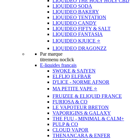
LIQUIDEO THE HOLY HOLY CBD
LIQUIDEO SODA
LIQUIDEO BAKERY
LIQUIDEO TENTATION
LIQUIDEO CANDY
LIQUIDEO FIFTY & SALT
LIQUIDEO FANTASIA
LIQUIDEO KJUICE ⭐️
LIQUIDEO DRAGONZZ
Par marque
titremenu noclick
E-liquides français
SWOKE & SAIYEN
ELFLIQ ELFBAR
D'LICE - NORME AFNOR
MA PETITE VAPE ⭐️
FRUIZEE & ELIQUID FRANCE
FURIOSA & CO
LE VAPOTEUR BRETON
VAPORIGINS & GALAXY
THE FUU - MINIMAL & CALM+
PULP & CO
CLOUD VAPOR
THENANCARA & ENFER