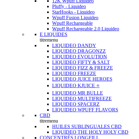
12K Wpuff Liquideo
Pluffy - Liquideo
StarHooks - Liquideo
Wpuff Fusion Liquideo
Wpuff Rechargeable
Wpuff Rechargeable 2.0 Liquideo
E LIQUIDES
titremenu
LIQUIDEO DANDY
LIQUIDEO DRAGONZZ
LIQUIDEO EVOLUTION
LIQUIDEO FIFTY & SALT
LIQUIDEO FIZZ & FREEZE
LIQUIDEO FREEZE
LIQUIDEO JUICE HEROES
LIQUIDEO KJUICE ⭐️
LIQUIDEO MR BULLE
LIQUIDEO MULTIFREEZE
LIQUIDEO SPACERZ
LIQUIDEO WPUFF FLAVORS
CBD
titremenu
HUILES SUBLINGUALES CBD
LIQUIDEO THE HOLY HOLY CBD
CONCENTRÉS LONGFILL