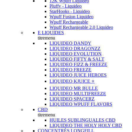
12K Wpuff Liquideo
Pluffy - Liquideo
StarHooks - Liquideo
Wpuff Fusion Liquideo
Wpuff Rechargeable
Wpuff Rechargeable 2.0 Liquideo
E LIQUIDES
titremenu
LIQUIDEO DANDY
LIQUIDEO DRAGONZZ
LIQUIDEO EVOLUTION
LIQUIDEO FIFTY & SALT
LIQUIDEO FIZZ & FREEZE
LIQUIDEO FREEZE
LIQUIDEO JUICE HEROES
LIQUIDEO KJUICE ⭐️
LIQUIDEO MR BULLE
LIQUIDEO MULTIFREEZE
LIQUIDEO SPACERZ
LIQUIDEO WPUFF FLAVORS
CBD
titremenu
HUILES SUBLINGUALES CBD
LIQUIDEO THE HOLY HOLY CBD
CONCENTRÉS LONGFILL