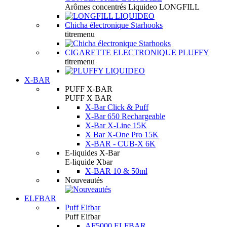
Arômes concentrés Liquideo LONGFILL
Chicha électronique Starhooks
titremenu
CIGARETTE ELECTRONIQUE PLUFFY
titremenu
X-BAR
PUFF X-BAR
PUFF X BAR
X-Bar Click & Puff
X-Bar 650 Rechargeable
X-Bar X-Line 15K
X Bar X-One Pro 15K
X-BAR - CUB-X 6K
E-liquides X-Bar
E-liquide Xbar
X-BAR 10 & 50ml
Nouveautés
ELFBAR
Puff Elfbar
Puff Elfbar
AF5000 ELFBAR