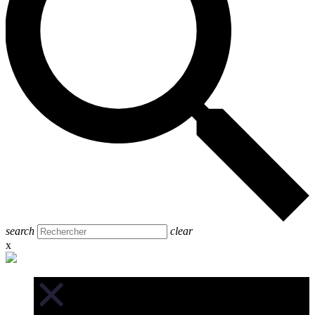
search
clear
x