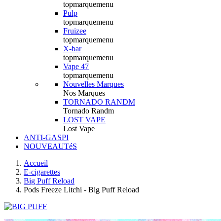
topmarquemenu
Pulp
topmarquemenu
Fruizee
topmarquemenu
X-bar
topmarquemenu
Vape 47
topmarquemenu
Nouvelles Marques
Nos Marques
TORNADO RANDM
Tornado Randm
LOST VAPE
Lost Vape
ANTI-GASPI
NOUVEAUTéS
Accueil
E-cigarettes
Big Puff Reload
Pods Freeze Litchi - Big Puff Reload