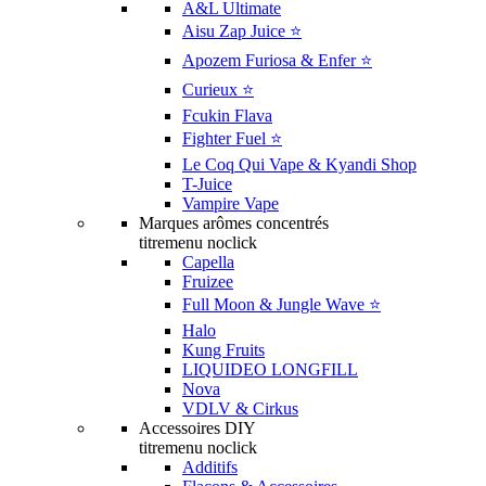
A&L Ultimate
Aisu Zap Juice ⭐️
Apozem Furiosa & Enfer ⭐️
Curieux ⭐️
Fcukin Flava
Fighter Fuel ⭐️
Le Coq Qui Vape & Kyandi Shop
T-Juice
Vampire Vape
Marques arômes concentrés
titremenu noclick
Capella
Fruizee
Full Moon & Jungle Wave ⭐️
Halo
Kung Fruits
LIQUIDEO LONGFILL
Nova
VDLV & Cirkus
Accessoires DIY
titremenu noclick
Additifs