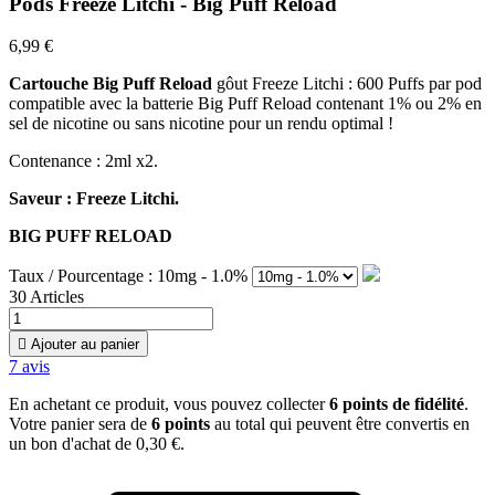
Pods Freeze Litchi - Big Puff Reload
6,99 €
Cartouche Big Puff
Reload
gôut Freeze Litchi : 600 Puffs par pod
compatible avec la batterie Big Puff Reload contenant 1% ou 2% en
sel de nicotine ou sans nicotine pour un rendu optimal !
Contenance : 2ml x2.
Saveur : Freeze Litchi.
BIG PUFF RELOAD
Taux / Pourcentage : 10mg - 1.0%
30 Articles

Ajouter au panier
7
avis
En achetant ce produit, vous pouvez collecter
6
points de fidélité
.
Votre panier sera de
6
points
au total qui peuvent être convertis en
un bon d'achat de
0,30 €
.