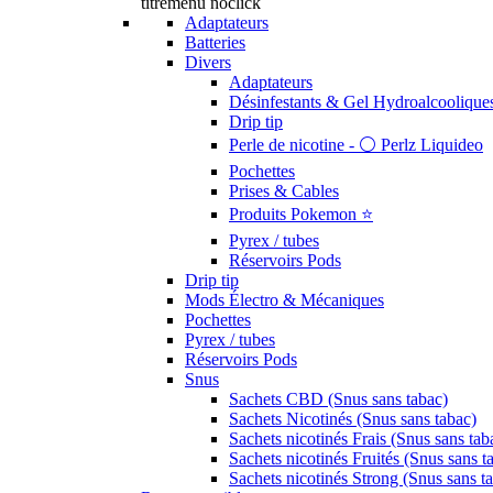
titremenu noclick
Adaptateurs
Batteries
Divers
Adaptateurs
Désinfestants & Gel Hydroalcoolique
Drip tip
Perle de nicotine - ⚪️ Perlz Liquideo
Pochettes
Prises & Cables
Produits Pokemon ⭐️
Pyrex / tubes
Réservoirs Pods
Drip tip
Mods Électro & Mécaniques
Pochettes
Pyrex / tubes
Réservoirs Pods
Snus
Sachets CBD (Snus sans tabac)
Sachets Nicotinés (Snus sans tabac)
Sachets nicotinés Frais (Snus sans tab
Sachets nicotinés Fruités (Snus sans t
Sachets nicotinés Strong (Snus sans t