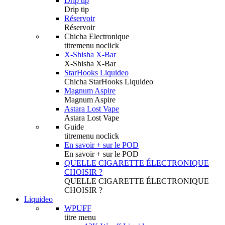
Drip tip
Drip tip
Réservoir
Réservoir
Chicha Electronique
titremenu noclick
X-Shisha X-Bar
X-Shisha X-Bar
StarHooks Liquideo
Chicha StarHooks Liquideo
Magnum Aspire
Magnum Aspire
Astara Lost Vape
Astara Lost Vape
Guide
titremenu noclick
En savoir + sur le POD
En savoir + sur le POD
QUELLE CIGARETTE ÉLECTRONIQUE
CHOISIR ?
QUELLE CIGARETTE ÉLECTRONIQUE
CHOISIR ?
Liquideo
WPUFF
titre menu