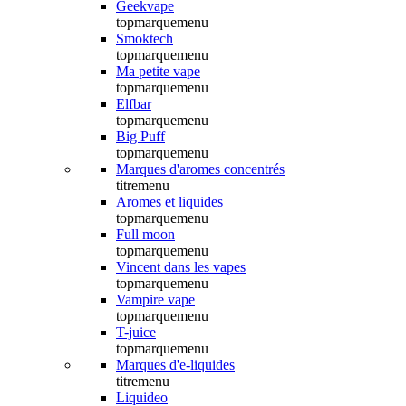
Geekvape
topmarquemenu
Smoktech
topmarquemenu
Ma petite vape
topmarquemenu
Elfbar
topmarquemenu
Big Puff
topmarquemenu
Marques d'aromes concentrés
titremenu
Aromes et liquides
topmarquemenu
Full moon
topmarquemenu
Vincent dans les vapes
topmarquemenu
Vampire vape
topmarquemenu
T-juice
topmarquemenu
Marques d'e-liquides
titremenu
Liquideo