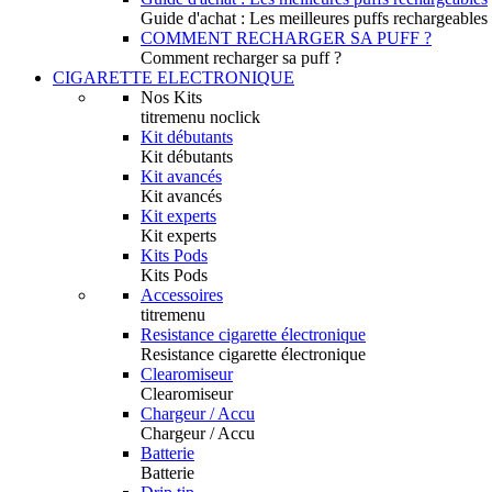
Guide d'achat : Les meilleures puffs rechargeables
COMMENT RECHARGER SA PUFF ?
Comment recharger sa puff ?
CIGARETTE ELECTRONIQUE
Nos Kits
titremenu noclick
Kit débutants
Kit débutants
Kit avancés
Kit avancés
Kit experts
Kit experts
Kits Pods
Kits Pods
Accessoires
titremenu
Resistance cigarette électronique
Resistance cigarette électronique
Clearomiseur
Clearomiseur
Chargeur / Accu
Chargeur / Accu
Batterie
Batterie