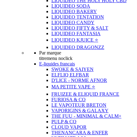
LIQUIDEO THE HOLY HOLY CBD
LIQUIDEO SODA
LIQUIDEO BAKERY
LIQUIDEO TENTATION
LIQUIDEO CANDY
LIQUIDEO FIFTY & SALT
LIQUIDEO FANTASIA
LIQUIDEO KJUICE ⭐️
LIQUIDEO DRAGONZZ
Par marque
titremenu noclick
E-liquides français
SWOKE & SAIYEN
ELFLIQ ELFBAR
D'LICE - NORME AFNOR
MA PETITE VAPE ⭐️
FRUIZEE & ELIQUID FRANCE
FURIOSA & CO
LE VAPOTEUR BRETON
VAPORIGINS & GALAXY
THE FUU - MINIMAL & CALM+
PULP & CO
CLOUD VAPOR
THENANCARA & ENFER