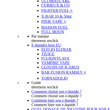
ULTIMATE A&L
CURIEUX & CO
FIGHTER FUEL ⭐️
X-BAR 10 & 50ml
PIXIE VAPE ⭐️
MAISON FUEL
FULL MOON
Par marque
titremenu noclick
E-liquides hors EU
ELFLIQ ELFBAR
TJUICE
FCUKIN'FLAVA
VAMPIRE VAPE
CLOUDS OF ICARUS
BAR FUSION RAMSEY ⭐️
TORNADOLIQ
Guide
titremenu noclick
Comment choisir son e-liquide ?
Comment choisir son e-liquide ?
Comment faire son e-liquide ?
Comment faire son e-liquide ?
QUEL DOSAGE DE NICOTINE POUR SON E