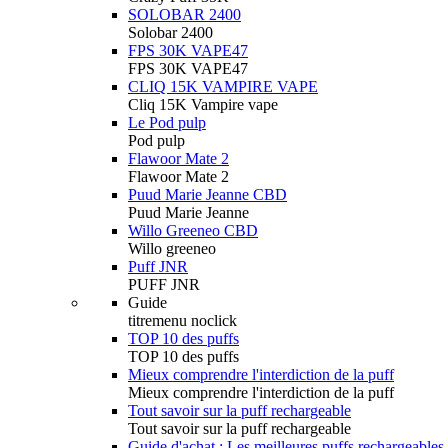
SOLOBAR 2400
Solobar 2400
FPS 30K VAPE47
FPS 30K VAPE47
CLIQ 15K VAMPIRE VAPE
Cliq 15K Vampire vape
Le Pod pulp
Pod pulp
Flawoor Mate 2
Flawoor Mate 2
Puud Marie Jeanne CBD
Puud Marie Jeanne
Willo Greeneo CBD
Willo greeneo
Puff JNR
PUFF JNR
Guide
titremenu noclick
TOP 10 des puffs
TOP 10 des puffs
Mieux comprendre l'interdiction de la puff
Mieux comprendre l'interdiction de la puff
Tout savoir sur la puff rechargeable
Tout savoir sur la puff rechargeable
Guide d'achat : Les meilleures puffs rechargeables