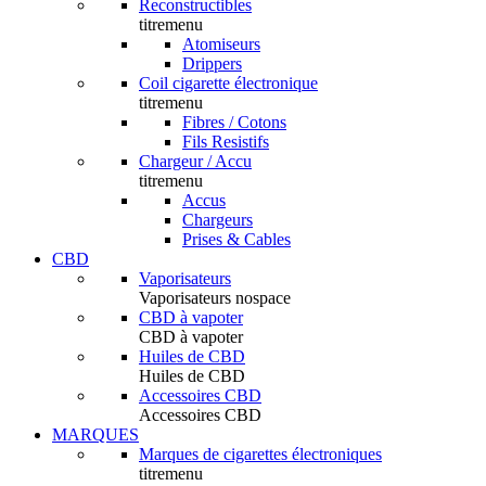
Reconstructibles
titremenu
Atomiseurs
Drippers
Coil cigarette électronique
titremenu
Fibres / Cotons
Fils Resistifs
Chargeur / Accu
titremenu
Accus
Chargeurs
Prises & Cables
CBD
Vaporisateurs
Vaporisateurs nospace
CBD à vapoter
CBD à vapoter
Huiles de CBD
Huiles de CBD
Accessoires CBD
Accessoires CBD
MARQUES
Marques de cigarettes électroniques
titremenu