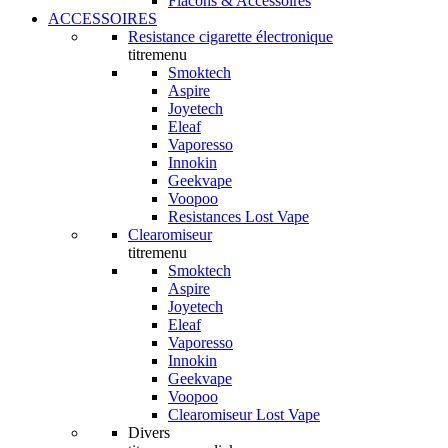
Flacons & Accessoires
ACCESSOIRES
Resistance cigarette électronique
titremenu
Smoktech
Aspire
Joyetech
Eleaf
Vaporesso
Innokin
Geekvape
Voopoo
Resistances Lost Vape
Clearomiseur
titremenu
Smoktech
Aspire
Joyetech
Eleaf
Vaporesso
Innokin
Geekvape
Voopoo
Clearomiseur Lost Vape
Divers