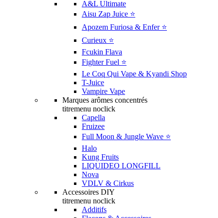
A&L Ultimate
Aisu Zap Juice ⭐️
Apozem Furiosa & Enfer ⭐️
Curieux ⭐️
Fcukin Flava
Fighter Fuel ⭐️
Le Coq Qui Vape & Kyandi Shop
T-Juice
Vampire Vape
Marques arômes concentrés
titremenu noclick
Capella
Fruizee
Full Moon & Jungle Wave ⭐️
Halo
Kung Fruits
LIQUIDEO LONGFILL
Nova
VDLV & Cirkus
Accessoires DIY
titremenu noclick
Additifs