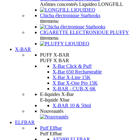
Arômes concentrés Liquideo LONGFILL
Chicha électronique Starhooks
titremenu
CIGARETTE ELECTRONIQUE PLUFFY
titremenu
X-BAR
PUFF X-BAR
PUFF X BAR
X-Bar Click & Puff
X-Bar 650 Rechargeable
X-Bar X-Line 15K
X Bar X-One Pro 15K
X-BAR - CUB-X 6K
E-liquides X-Bar
E-liquide Xbar
X-BAR 10 & 50ml
Nouveautés
ELFBAR
Puff Elfbar
Puff Elfbar
AF5000 ELFBAR