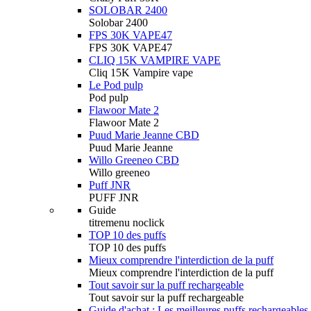
SOLOBAR 2400
Solobar 2400
FPS 30K VAPE47
FPS 30K VAPE47
CLIQ 15K VAMPIRE VAPE
Cliq 15K Vampire vape
Le Pod pulp
Pod pulp
Flawoor Mate 2
Flawoor Mate 2
Puud Marie Jeanne CBD
Puud Marie Jeanne
Willo Greeneo CBD
Willo greeneo
Puff JNR
PUFF JNR
Guide
titremenu noclick
TOP 10 des puffs
TOP 10 des puffs
Mieux comprendre l'interdiction de la puff
Mieux comprendre l'interdiction de la puff
Tout savoir sur la puff rechargeable
Tout savoir sur la puff rechargeable
Guide d'achat : Les meilleures puffs rechargeables