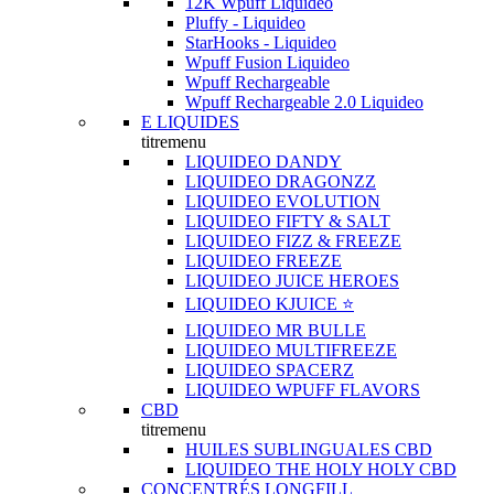
12K Wpuff Liquideo
Pluffy - Liquideo
StarHooks - Liquideo
Wpuff Fusion Liquideo
Wpuff Rechargeable
Wpuff Rechargeable 2.0 Liquideo
E LIQUIDES
titremenu
LIQUIDEO DANDY
LIQUIDEO DRAGONZZ
LIQUIDEO EVOLUTION
LIQUIDEO FIFTY & SALT
LIQUIDEO FIZZ & FREEZE
LIQUIDEO FREEZE
LIQUIDEO JUICE HEROES
LIQUIDEO KJUICE ⭐️
LIQUIDEO MR BULLE
LIQUIDEO MULTIFREEZE
LIQUIDEO SPACERZ
LIQUIDEO WPUFF FLAVORS
CBD
titremenu
HUILES SUBLINGUALES CBD
LIQUIDEO THE HOLY HOLY CBD
CONCENTRÉS LONGFILL