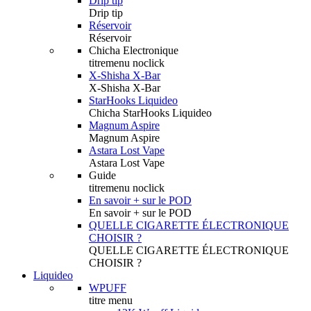
Drip tip
Drip tip
Réservoir
Réservoir
Chicha Electronique
titremenu noclick
X-Shisha X-Bar
X-Shisha X-Bar
StarHooks Liquideo
Chicha StarHooks Liquideo
Magnum Aspire
Magnum Aspire
Astara Lost Vape
Astara Lost Vape
Guide
titremenu noclick
En savoir + sur le POD
En savoir + sur le POD
QUELLE CIGARETTE ÉLECTRONIQUE
CHOISIR ?
QUELLE CIGARETTE ÉLECTRONIQUE
CHOISIR ?
Liquideo
WPUFF
titre menu