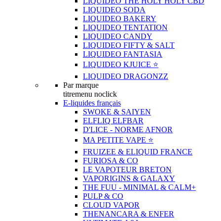
LIQUIDEO THE HOLY HOLY CBD
LIQUIDEO SODA
LIQUIDEO BAKERY
LIQUIDEO TENTATION
LIQUIDEO CANDY
LIQUIDEO FIFTY & SALT
LIQUIDEO FANTASIA
LIQUIDEO KJUICE ⭐️
LIQUIDEO DRAGONZZ
Par marque
titremenu noclick
E-liquides français
SWOKE & SAIYEN
ELFLIQ ELFBAR
D'LICE - NORME AFNOR
MA PETITE VAPE ⭐️
FRUIZEE & ELIQUID FRANCE
FURIOSA & CO
LE VAPOTEUR BRETON
VAPORIGINS & GALAXY
THE FUU - MINIMAL & CALM+
PULP & CO
CLOUD VAPOR
THENANCARA & ENFER