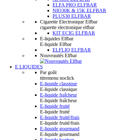
ELFA PRO ELFBAR
NIO30K & 15K ELFBAR
PLUS30 ELFBAR
Cigarette Electronique Elfbar
cigarette electronique elfbar
KIT ECIG ELFBAR
E-liquides Elfbar
E-liquide Elfbar
ELFLIQ ELFBAR
Nouveautés Elfbar
E LIQUIDES
Par goût
titremenu noclick
E-liquide classique
E-liquide classique
E-liquide fraîcheur
E-liquide fraîcheur
E-liquide fruité
E-liquide fruité
E-liquide fruité/frais
E-liquide fruité/frais
E-liquide gourmand
E-liquide gourmand
E-liquide bonbon