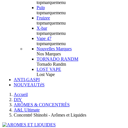
topmarquemenu
Pulp
topmarquemenu
Fruizee
topmarquemenu
X-bar
topmarquemenu
Vape 47
topmarquemenu
Nouvelles Marques
Nos Marques
TORNADO RANDM
Tornado Randm
LOST VAPE
Lost Vape
ANTI-GASPI
NOUVEAUTéS
Accueil
DIY
ARÔMES & CONCENTRÉS
A&L Ultimate
Concentré Shinobi - Arômes et Liquides