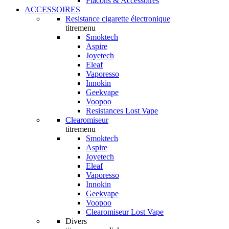
Flacons & Accessoires
ACCESSOIRES
Resistance cigarette électronique
titremenu
Smoktech
Aspire
Joyetech
Eleaf
Vaporesso
Innokin
Geekvape
Voopoo
Resistances Lost Vape
Clearomiseur
titremenu
Smoktech
Aspire
Joyetech
Eleaf
Vaporesso
Innokin
Geekvape
Voopoo
Clearomiseur Lost Vape
Divers