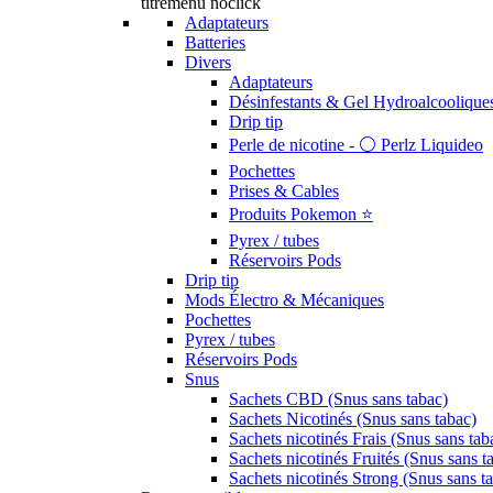
titremenu noclick
Adaptateurs
Batteries
Divers
Adaptateurs
Désinfestants & Gel Hydroalcoolique
Drip tip
Perle de nicotine - ⚪️ Perlz Liquideo
Pochettes
Prises & Cables
Produits Pokemon ⭐️
Pyrex / tubes
Réservoirs Pods
Drip tip
Mods Électro & Mécaniques
Pochettes
Pyrex / tubes
Réservoirs Pods
Snus
Sachets CBD (Snus sans tabac)
Sachets Nicotinés (Snus sans tabac)
Sachets nicotinés Frais (Snus sans tab
Sachets nicotinés Fruités (Snus sans t
Sachets nicotinés Strong (Snus sans t