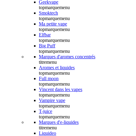
Geekvape
topmarquemenu
Smoktech
topmarquemenu
Ma petite vape
topmarquemenu
Elfbar
topmarquemenu
Big Puff
topmarquemenu
Marques d'aromes concentrés
titremenu
Aromes et liquides
topmarquemenu
Full moon
topmarquemenu
Vincent dans les vapes
topmarquemenu
Vampire vape
topmarquemenu
T-juice
topmarquemenu
Marques d'e-liquides
titremenu
Liquideo