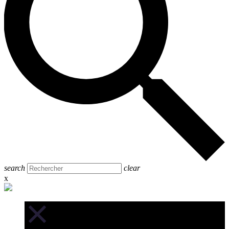
search
clear
x