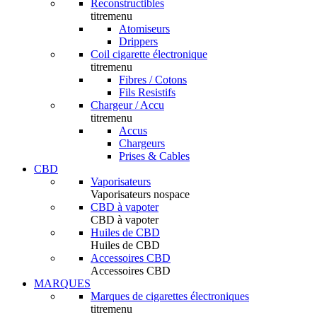
Reconstructibles
titremenu
Atomiseurs
Drippers
Coil cigarette électronique
titremenu
Fibres / Cotons
Fils Resistifs
Chargeur / Accu
titremenu
Accus
Chargeurs
Prises & Cables
CBD
Vaporisateurs
Vaporisateurs nospace
CBD à vapoter
CBD à vapoter
Huiles de CBD
Huiles de CBD
Accessoires CBD
Accessoires CBD
MARQUES
Marques de cigarettes électroniques
titremenu