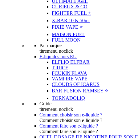
ULTIMATE A&L
CURIEUX & CO
FIGHTER FUEL ⭐️
X-BAR 10 & 50ml
PIXIE VAPE ⭐️
MAISON FUEL
FULL MOON
Par marque
titremenu noclick
E-liquides hors EU
ELFLIQ ELFBAR
TJUICE
FCUKIN'FLAVA
VAMPIRE VAPE
CLOUDS OF ICARUS
BAR FUSION RAMSEY ⭐️
TORNADOLIQ
Guide
titremenu noclick
Comment choisir son e-liquide ?
Comment choisir son e-liquide ?
Comment faire son e-liquide ?
Comment faire son e-liquide ?
QUEL DOSAGE DE NICOTINE POUR SON E