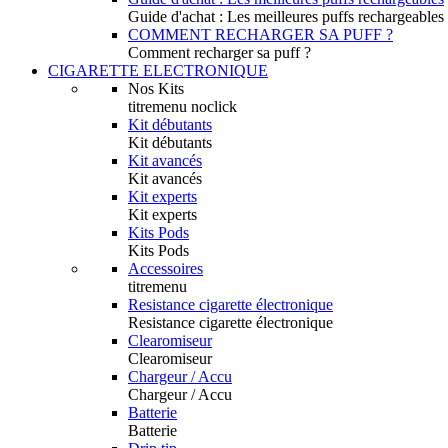
Guide d'achat : Les meilleures puffs rechargeables
COMMENT RECHARGER SA PUFF ?
Comment recharger sa puff ?
CIGARETTE ELECTRONIQUE
Nos Kits
titremenu noclick
Kit débutants
Kit débutants
Kit avancés
Kit avancés
Kit experts
Kit experts
Kits Pods
Kits Pods
Accessoires
titremenu
Resistance cigarette électronique
Resistance cigarette électronique
Clearomiseur
Clearomiseur
Chargeur / Accu
Chargeur / Accu
Batterie
Batterie