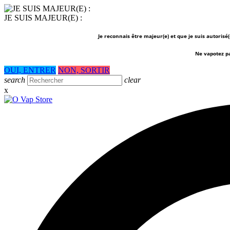
JE SUIS MAJEUR(E) :
Je reconnais être majeur(e) et que je suis autorisé
Ne vapotez p
OUI, ENTRER
NON, SORTIR
search
clear
x