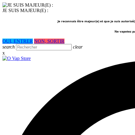
JE SUIS MAJEUR(E) :
Je reconnais être majeur(e) et que je suis autorisé
Ne vapotez p
OUI, ENTRER
NON, SORTIR
search
clear
x