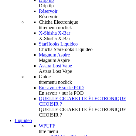
Drip tip
Drip tip
Réservoir
Réservoir
Chicha Electronique
titremenu noclick
X-Shisha X-Bar
X-Shisha X-Bar
StarHooks Liquideo
Chicha StarHooks Liquideo
Magnum Aspire
Magnum Aspire
Astara Lost Vape
Astara Lost Vape
Guide
titremenu noclick
En savoir + sur le POD
En savoir + sur le POD
QUELLE CIGARETTE ÉLECTRONIQUE
CHOISIR ?
QUELLE CIGARETTE ÉLECTRONIQUE
CHOISIR ?
Liquideo
WPUFF
titre menu