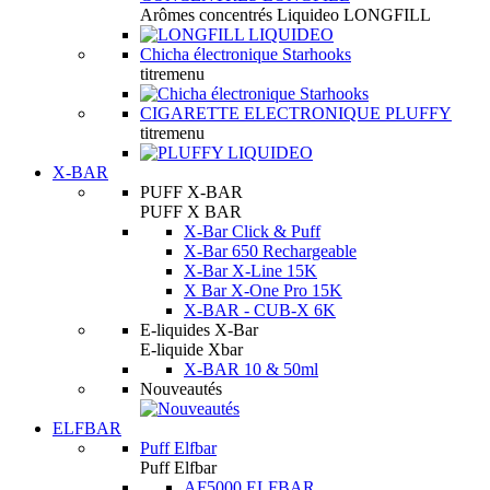
Arômes concentrés Liquideo LONGFILL
Chicha électronique Starhooks
titremenu
CIGARETTE ELECTRONIQUE PLUFFY
titremenu
X-BAR
PUFF X-BAR
PUFF X BAR
X-Bar Click & Puff
X-Bar 650 Rechargeable
X-Bar X-Line 15K
X Bar X-One Pro 15K
X-BAR - CUB-X 6K
E-liquides X-Bar
E-liquide Xbar
X-BAR 10 & 50ml
Nouveautés
ELFBAR
Puff Elfbar
Puff Elfbar
AF5000 ELFBAR