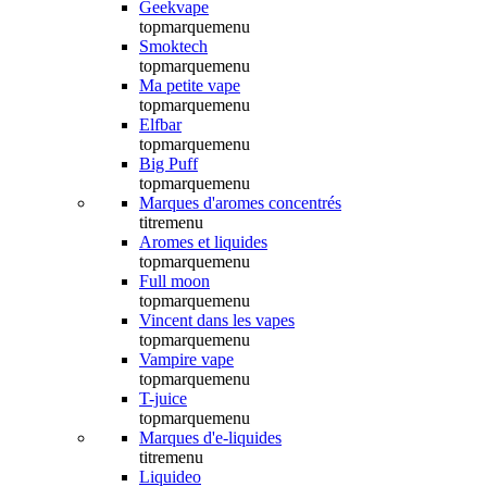
Geekvape
topmarquemenu
Smoktech
topmarquemenu
Ma petite vape
topmarquemenu
Elfbar
topmarquemenu
Big Puff
topmarquemenu
Marques d'aromes concentrés
titremenu
Aromes et liquides
topmarquemenu
Full moon
topmarquemenu
Vincent dans les vapes
topmarquemenu
Vampire vape
topmarquemenu
T-juice
topmarquemenu
Marques d'e-liquides
titremenu
Liquideo