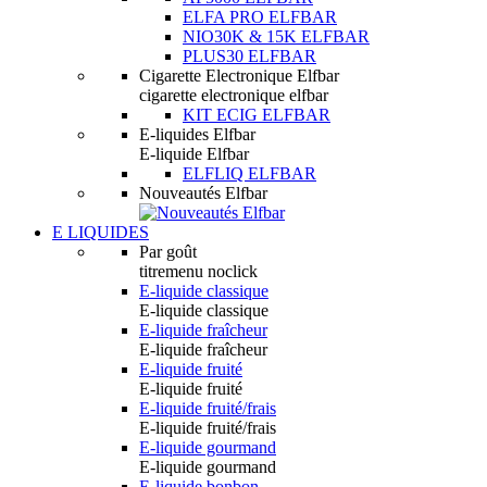
ELFA PRO ELFBAR
NIO30K & 15K ELFBAR
PLUS30 ELFBAR
Cigarette Electronique Elfbar
cigarette electronique elfbar
KIT ECIG ELFBAR
E-liquides Elfbar
E-liquide Elfbar
ELFLIQ ELFBAR
Nouveautés Elfbar
E LIQUIDES
Par goût
titremenu noclick
E-liquide classique
E-liquide classique
E-liquide fraîcheur
E-liquide fraîcheur
E-liquide fruité
E-liquide fruité
E-liquide fruité/frais
E-liquide fruité/frais
E-liquide gourmand
E-liquide gourmand
E-liquide bonbon