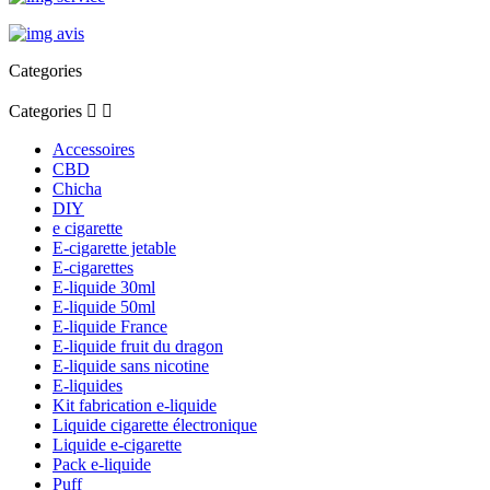
Categories
Categories


Accessoires
CBD
Chicha
DIY
e cigarette
E-cigarette jetable
E-cigarettes
E-liquide 30ml
E-liquide 50ml
E-liquide France
E-liquide fruit du dragon
E-liquide sans nicotine
E-liquides
Kit fabrication e-liquide
Liquide cigarette électronique
Liquide e-cigarette
Pack e-liquide
Puff