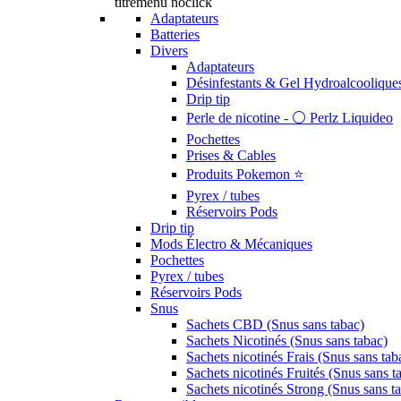
titremenu noclick
Adaptateurs
Batteries
Divers
Adaptateurs
Désinfestants & Gel Hydroalcoolique
Drip tip
Perle de nicotine - ⚪️ Perlz Liquideo
Pochettes
Prises & Cables
Produits Pokemon ⭐️
Pyrex / tubes
Réservoirs Pods
Drip tip
Mods Électro & Mécaniques
Pochettes
Pyrex / tubes
Réservoirs Pods
Snus
Sachets CBD (Snus sans tabac)
Sachets Nicotinés (Snus sans tabac)
Sachets nicotinés Frais (Snus sans tab
Sachets nicotinés Fruités (Snus sans t
Sachets nicotinés Strong (Snus sans t