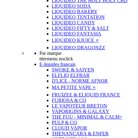
LIQUIDEO THE HOLY HOLY CBD
LIQUIDEO SODA
LIQUIDEO BAKERY
LIQUIDEO TENTATION
LIQUIDEO CANDY
LIQUIDEO FIFTY & SALT
LIQUIDEO FANTASIA
LIQUIDEO KJUICE ⭐️
LIQUIDEO DRAGONZZ
Par marque
titremenu noclick
E-liquides français
SWOKE & SAIYEN
ELFLIQ ELFBAR
D'LICE - NORME AFNOR
MA PETITE VAPE ⭐️
FRUIZEE & ELIQUID FRANCE
FURIOSA & CO
LE VAPOTEUR BRETON
VAPORIGINS & GALAXY
THE FUU - MINIMAL & CALM+
PULP & CO
CLOUD VAPOR
THENANCARA & ENFER