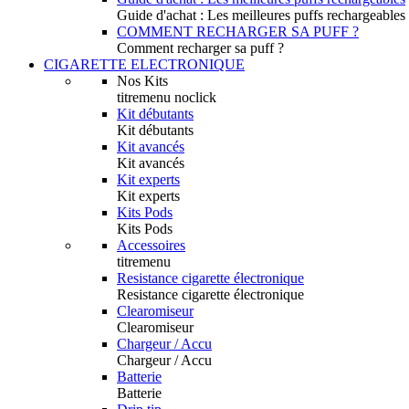
Guide d'achat : Les meilleures puffs rechargeables
COMMENT RECHARGER SA PUFF ?
Comment recharger sa puff ?
CIGARETTE ELECTRONIQUE
Nos Kits
titremenu noclick
Kit débutants
Kit débutants
Kit avancés
Kit avancés
Kit experts
Kit experts
Kits Pods
Kits Pods
Accessoires
titremenu
Resistance cigarette électronique
Resistance cigarette électronique
Clearomiseur
Clearomiseur
Chargeur / Accu
Chargeur / Accu
Batterie
Batterie