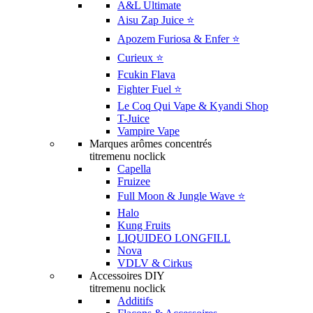
A&L Ultimate
Aisu Zap Juice ⭐️
Apozem Furiosa & Enfer ⭐️
Curieux ⭐️
Fcukin Flava
Fighter Fuel ⭐️
Le Coq Qui Vape & Kyandi Shop
T-Juice
Vampire Vape
Marques arômes concentrés
titremenu noclick
Capella
Fruizee
Full Moon & Jungle Wave ⭐️
Halo
Kung Fruits
LIQUIDEO LONGFILL
Nova
VDLV & Cirkus
Accessoires DIY
titremenu noclick
Additifs