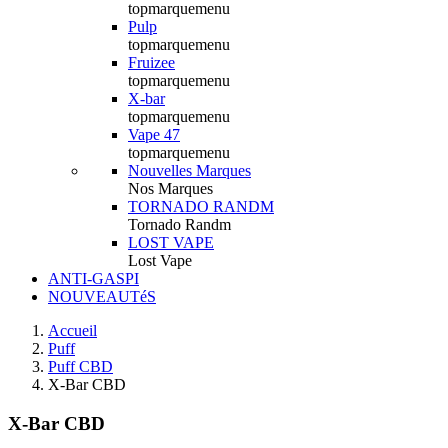
topmarquemenu
Pulp
topmarquemenu
Fruizee
topmarquemenu
X-bar
topmarquemenu
Vape 47
topmarquemenu
Nouvelles Marques
Nos Marques
TORNADO RANDM
Tornado Randm
LOST VAPE
Lost Vape
ANTI-GASPI
NOUVEAUTéS
Accueil
Puff
Puff CBD
X-Bar CBD
X-Bar CBD