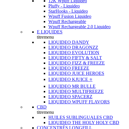
12K Wpuff Liquideo
Pluffy - Liquideo
StarHooks - Liquideo
Wpuff Fusion Liquideo
Wpuff Rechargeable
Wpuff Rechargeable 2.0 Liquideo
E LIQUIDES
titremenu
LIQUIDEO DANDY
LIQUIDEO DRAGONZZ
LIQUIDEO EVOLUTION
LIQUIDEO FIFTY & SALT
LIQUIDEO FIZZ & FREEZE
LIQUIDEO FREEZE
LIQUIDEO JUICE HEROES
LIQUIDEO KJUICE ⭐️
LIQUIDEO MR BULLE
LIQUIDEO MULTIFREEZE
LIQUIDEO SPACERZ
LIQUIDEO WPUFF FLAVORS
CBD
titremenu
HUILES SUBLINGUALES CBD
LIQUIDEO THE HOLY HOLY CBD
CONCENTRÉS LONGFILL