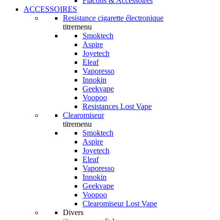
Flacons & Accessoires
ACCESSOIRES
Resistance cigarette électronique
titremenu
Smoktech
Aspire
Joyetech
Eleaf
Vaporesso
Innokin
Geekvape
Voopoo
Resistances Lost Vape
Clearomiseur
titremenu
Smoktech
Aspire
Joyetech
Eleaf
Vaporesso
Innokin
Geekvape
Voopoo
Clearomiseur Lost Vape
Divers