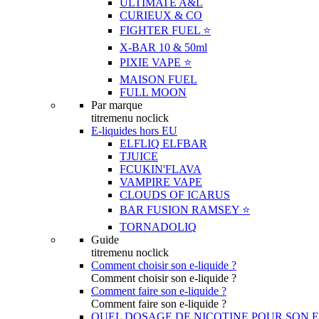
ULTIMATE A&L
CURIEUX & CO
FIGHTER FUEL ⭐️
X-BAR 10 & 50ml
PIXIE VAPE ⭐️
MAISON FUEL
FULL MOON
Par marque
titremenu noclick
E-liquides hors EU
ELFLIQ ELFBAR
TJUICE
FCUKIN'FLAVA
VAMPIRE VAPE
CLOUDS OF ICARUS
BAR FUSION RAMSEY ⭐️
TORNADOLIQ
Guide
titremenu noclick
Comment choisir son e-liquide ?
Comment choisir son e-liquide ?
Comment faire son e-liquide ?
Comment faire son e-liquide ?
QUEL DOSAGE DE NICOTINE POUR SON E