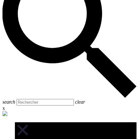
search
clear
x