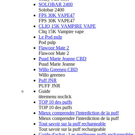
SOLOBAR 2400
Solobar 2400
FPS 30K VAPE47
FPS 30K VAPE47
CLIQ 15K VAMPIRE VAPE
Cliq 15K Vampire vape
Le Pod pulp
Pod pulp
Flawoor Mate 2
Flawoor Mate 2
Puud Marie Jeanne CBD
Puud Marie Jeanne
Willo Greeneo CBD
Willo greeneo
Puff JNR
PUFF JNR
Guide
titremenu noclick
TOP 10 des puffs
TOP 10 des puffs
Mieux comprendre l'interdiction de la puff
Mieux comprendre l'interdiction de la puff
Tout savoir sur la puff rechargeable
Tout savoir sur la puff rechargeable
Guide d'achat : Les meilleures puffs rechargeables