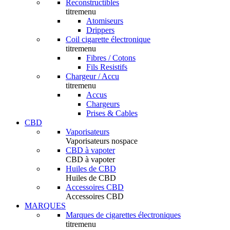
Reconstructibles
titremenu
Atomiseurs
Drippers
Coil cigarette électronique
titremenu
Fibres / Cotons
Fils Resistifs
Chargeur / Accu
titremenu
Accus
Chargeurs
Prises & Cables
CBD
Vaporisateurs
Vaporisateurs nospace
CBD à vapoter
CBD à vapoter
Huiles de CBD
Huiles de CBD
Accessoires CBD
Accessoires CBD
MARQUES
Marques de cigarettes électroniques
titremenu